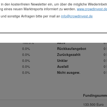
 in den kostenfreien Newsletter ein, um über die mögliche Wiederinbe
ung eines neuen Marktreports informiert zu werden.
www.crowdinvest.de
stments
 und sonstige Anfragen bitte per mail an
info@crowdinvest.de
Inv
100.0%
Aktiv
6 
0.0%
Rückkaufangebot
0 
0.0%
Zurückgezahlt
0 
0.0%
Unklar
0 
0.0%
Ausfall
0 
0.0%
Nicht ausgew.
0 
Fundingsumm
133.500 Euro