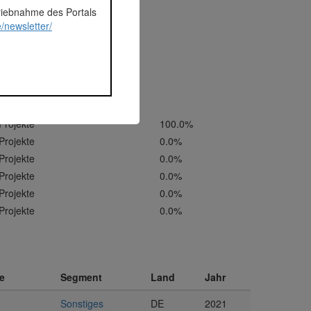
triebnahme des Portals
/newsletter/
estmentrunden
6 Projekte
Projekte
100.0%
Projekte
0.0%
Projekte
0.0%
Projekte
0.0%
Projekte
0.0%
Projekte
0.0%
e
Segment
Land
Jahr
Sonstiges
DE
2021