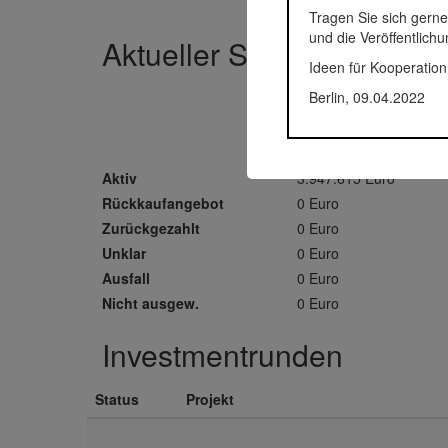
Tragen Sie sich gerne
und die Veröffentlich
Aktueller Status der Inve
Ideen für Kooperation
Berlin, 09.04.2022
Volumen
3.947.615 Euro
Aktiv
3.947.615 Euro
Rückkaufangebot
0 Euro
Zurückgezahlt
0 Euro
Unklar
0 Euro
Ausfall
0 Euro
Nicht ausgew.
0 Euro
Investmentrunden
Status
Projekt