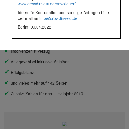
www.crowdinvest.de/newsletter/
✔
Zins- und Laufzeiten
Ideen für Kooperation und sonstige Anfragen bitte
✔
per mail an
info@crowdinvest.de
Nutzungsarten
Berlin, 09.04.2022
✔
Plattformen
✔
Standorte
✔
Insolvenzen & Verzug
✔
Anlagevehikel inklusive Anleihen
✔
Erfolgsbilanz
✔
und vieles mehr auf 142 Seiten
✔
Zusatz: Zahlen für das 1. Halbjahr 2019