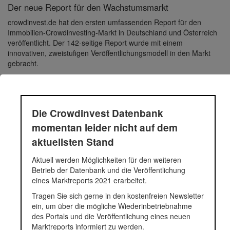
Der neue Report für den Wachstumsmarkt
crowdinvest.de hat den ersten umfassenden Report für den
Immobilien-Crowdinvesting-Markt in Deutschland und Österreich
veröffentlicht. Der 142-seitige Report wurde mit einem
innovativen, zweistufigen Veröffentlichungsmodell in den Markt
gebracht.
DOWNLOAD: CROWDINVEST IMMOBILIEN-REPORT 2019 [PDF]
> Download: Ergänzung zum Immobilien-Report - 1 HJ 2019
[PDF]
> Download: Real Estate Crowdfunding Report 2020 -
Die Crowdinvest Datenbank
Follow-Up Report [PDF]
momentan leider nicht auf dem
aktuellsten Stand
Inhalte
Aktuell werden Möglichkeiten für den weiteren
Der Crowdinvest Immobilien-Report 2019 umfasst die seit dem
Betrieb der Datenbank und die Veröffentlichung
ersten Projekt im Jahr 2012 angebotenen Immobilien-
eines Marktreports 2021 erarbeitet.
Crowdinvestments in Deutschland und Österreich bis Ende 2018.
Die Trendanalyse enthält Zahlen bis zum ersten Halbjahr 2019.
Tragen Sie sich gerne in den kostenfreien Newsletter
Das sind Auswertungen zu Daten von über 500 Projekten und
ein, um über die mögliche Wiederinbetriebnahme
über einer halben Milliarde Euro vermittelten Immobilien-
des Portals und die Veröffentlichung eines neuen
Crowdinvesting-Kapital.
Marktreports informiert zu werden.