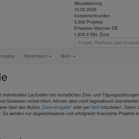
Aktualisierung
10.05.2026
Investmentrunden
3.366 Projekte
Erfasstes Volumen DE
1,930,6 Mio. Euro
eingabe
Marktreport
Mehr
le
it individuellen Laufzeiten bei monatlichen Zins- und Tilgungszahlungen
d Gewissen recherchiert, können aber nicht tagesaktuell überarbeitet
diese über den Button „
Dateneingabe
“ oder per
Mail
mitzuteilen. Daten 
r. Es werden nur abgeschlossene und erfolgreich finanzierte Projekte be