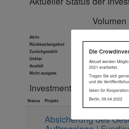
Aktueller Status der Inve
Volumen
105.229.900 Euro
Aktiv
0 Euro
Rückkaufangebot
0 Euro
Die Crowdinves
Zurückgezahlt
0 Euro
Unklar
0 Euro
Aktuell werden Möglic
Ausfall
0 Euro
2021 erarbeitet.
Nicht ausgew.
105.229.900 Euro
Tragen Sie sich gerne
und die Veröffentlich
Investmentrunden
Ideen für Kooperation
Berlin, 09.04.2022
Status
Projekt
Absicherung des Gesc
Auftragslage | Funding