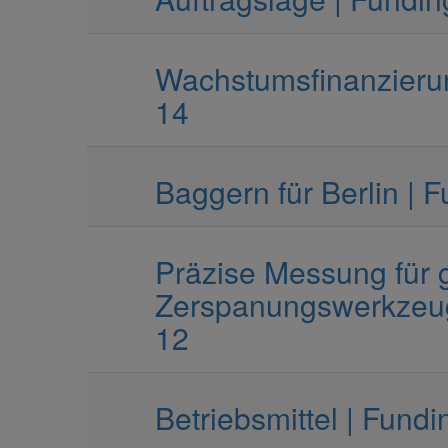
Wachstumsfinanzierung
14
Baggern für Berlin | F
Präzise Messung für g
Zerspanungswerkzeuge
12
Betriebsmittel | Fundi