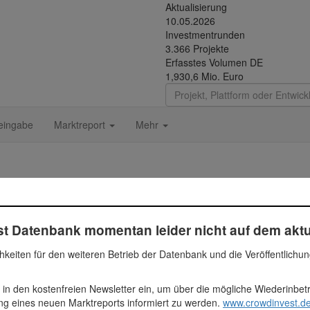
Aktualisierung
10.05.2026
Investmentrunden
3.366 Projekte
Erfasstes Volumen DE
1,930,6 Mio. Euro
eingabe
Marktreport
Mehr
t Datenbank momentan leider nicht auf dem aktu
uhrgebiet und angrenzende Regionen.
hkeiten für den weiteren Betrieb der Datenbank und die Veröffentlichu
d Gewissen recherchiert, können aber nicht tagesaktuell überarbeitet
diese über den Button „
Dateneingabe
“ oder per
Mail
mitzuteilen. Daten 
r. Es werden nur abgeschlossene und erfolgreich finanzierte Projekte be
 in den kostenfreien Newsletter ein, um über die mögliche Wiederinbe
ung eines neuen Marktreports informiert zu werden.
www.crowdinvest.de