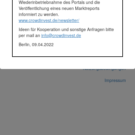
Wiederinbetriebnahme des Portals und die
können nun Ansprüche des Kreditgebers geltend gemacht
Veröffentlichung eines neuen Marktreports
werden, wobei die Forderung mit einer erstrangigen Grundschuld
informiert zu werden.
zuerst bedient wird.
www.crowdinvest.de/newsletter/
Momentan ist kein Inhalt mit diesem Begriff klassifiziert.
Ideen für Kooperation und sonstige Anfragen bitte
© 2026 crowdinvest.de
per mail an
info@crowdinvest.de
Hinweise zur Datenbank
Berlin, 09.04.2022
Datenschutz
Nutzungsbedingungen
Impressum