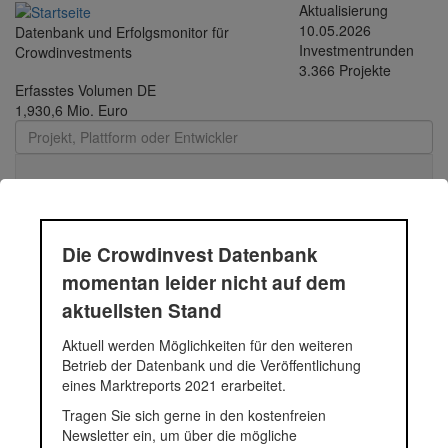
Direkt zum Inhalt
Aktualisierung
10.05.2026
Datenbank und Erfolgsmonitor für
Investmentrunden
Crowdinvestments
3.366 Projekte
Erfasstes Volumen DE
1,930,6 Mio. Euro
Toggle
navigati
Die Crowdinvest Datenbank
Grundschuld
momentan leider nicht auf dem
aktuellsten Stand
Die Grundschuld ist das dingliche Recht, aus einem Grundstück
Aktuell werden Möglichkeiten für den weiteren
oder einem grundstücksgleichen Recht (beispielsweise einem
Betrieb der Datenbank und die Veröffentlichung
Wohnungseigentum) die Zahlung eines bestimmten Geldbetrages
eines Marktreports 2021 erarbeitet.
zu fordern. Die Grundschuld wird regelmäßig als
Kreditsicherheit
Tragen Sie sich gerne in den kostenfreien
verwendet. Sie wird in das Grundbuch eingetragen und besitzt
Newsletter ein, um über die mögliche
einen Rang. Im Falle eines Zahlungsausfalls des Kreditnehmers