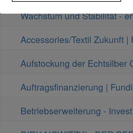
Wachstum und Stabilität - e
Accessories/Textil Zukunft | 
Aufstockung der Echtsilber G
Auftragsfinanzierung | Fundi
Betriebserweiterung - Invest