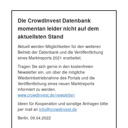
Investmentrunden
1.629 Projekte
Aktiv
80.148.281 Euro
38.8%
Die Crowdinvest Datenbank
Rückkaufangebot
0 Euro
0.0%
momentan leider nicht auf dem
Zurückgezahlt
13.801.800 Euro
6.7%
aktuellsten Stand
Unklar
6.507.100 Euro
3.2%
Aktuell werden Möglichkeiten für den weiteren
Ausfall
300.000 Euro
0.1%
Betrieb der Datenbank und die Veröffentlichung
Nicht ausgew.
105.229.900 Euro
51.0%
eines Marktreports 2021 erarbeitet.
Aktiv
153 Projekte
9.4%
Tragen Sie sich gerne in den kostenfreien
Rückkaufangebot
0 Projekte
0.0%
Newsletter ein, um über die mögliche
Zurückgezahlt
85 Projekte
5.2%
Wiederinbetriebnahme des Portals und die
Unklar
22 Projekte
1.4%
Veröffentlichung eines neuen Marktreports
informiert zu werden.
Ausfall
2 Projekte
0.1%
www.crowdinvest.de/newsletter/
Nicht ausgew.
1.365 Projekte
83.8%
Ideen für Kooperation und sonstige Anfragen bitte
Investmentrunden
per mail an
info@crowdinvest.de
Berlin, 09.04.2022
Status
Projekt