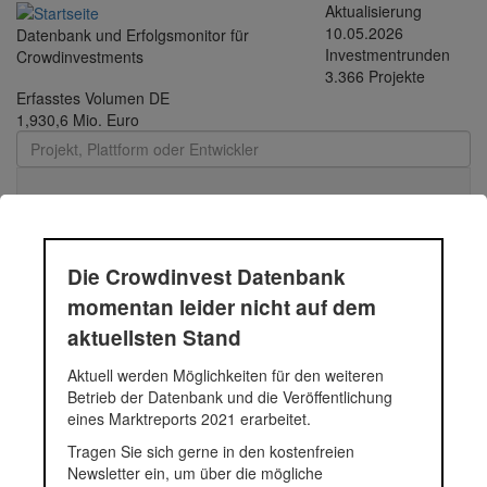
Direkt zum Inhalt
Aktualisierung
10.05.2026
Datenbank und Erfolgsmonitor für
Investmentrunden
Crowdinvestments
3.366 Projekte
Erfasstes Volumen DE
1,930,6 Mio. Euro
Toggle
navigati
Die Crowdinvest Datenbank
218 kWp Solaranlage -
momentan leider nicht auf dem
aktuellsten Stand
An Binh Printing
Aktuell werden Möglichkeiten für den weiteren
Betrieb der Datenbank und die Veröffentlichung
Auf den Dächern vier direkt zusammenhängender
eines Marktreports 2021 erarbeitet.
Produktionshallen am Unternehmenssitz soll eine Solaranlage mit
Tragen Sie sich gerne in den kostenfreien
einer Gesamtkapazität von 218 kWp installiert werden. Dadurch
Newsletter ein, um über die mögliche
werden einerseits die Stromkosten für An Binh Printing gesenkt