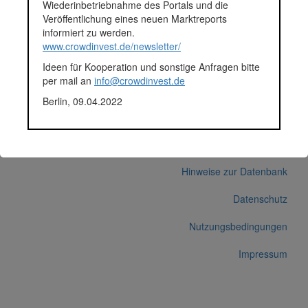
Wiederinbetriebnahme des Portals und die
und andererseits über die Gesamtlebensdauer der Anlage 3.441
Veröffentlichung eines neuen Marktreports
Tonnen CO2 eingespart. Die Anlage befindet sich bereits im Bau.
informiert zu werden.
Fundingsumme
177.000 Euro
www.crowdinvest.de/newsletter/
Finanziert in
2021
Ideen für Kooperation und sonstige Anfragen bitte
Segment
Energie
per mail an
info@crowdinvest.de
Anlagestatus
Aktiv
Plattform
ecoligo.investments
Berlin, 09.04.2022
Korrekturen / Updates übermitteln
Alle Angaben ohne Gewähr auf Vollständigkeit und Richtigkeit.
© 2026 crowdinvest.de
Hinweise zur Datenbank
Datenschutz
Nutzungsbedingungen
Impressum