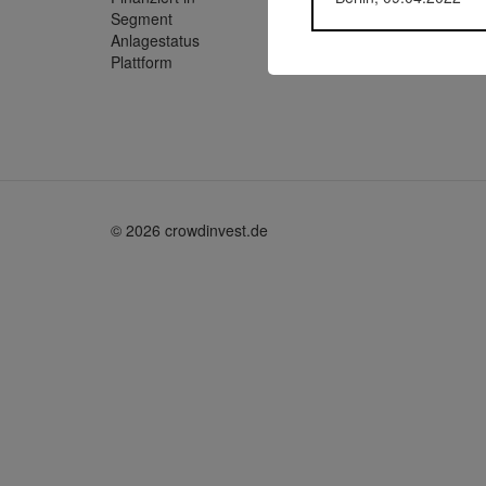
Segment
Energie
Anlagestatus
Aktiv
Plattform
ecoligo.
© 2026 crowdinvest.de