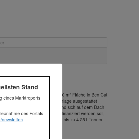
ellsten Stand
endungsbereiche. Auf rund 21.000 m² Fläche in Ben Cat
ng eines Marktreports
gebäude sollen mit einer Solaranlage ausgestattet
amtleistung von 244 kWp haben und sich auf dem Dach
triebnahme des Portals
asen über ecoligo.investments finanziert werden soll,
/newsletter/
nnen über die Gesamtlebensdauer bis zu 4.251 Tonnen