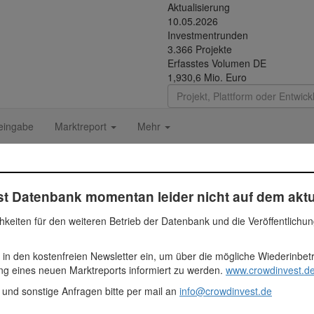
Aktualisierung
10.05.2026
Investmentrunden
3.366 Projekte
Erfasstes Volumen DE
1,930,6 Mio. Euro
eingabe
Marktreport
Mehr
- Thai Duong Rubber I
t Datenbank momentan leider nicht auf dem aktu
 und Zubehören aus Gummi, Metallen und Plastik für verschiedene Anw
hkeiten für den weiteren Betrieb der Datenbank und die Veröffentlichu
r Hauptproduktionstandort der Firma. Die beiden Fabrik- und das Büro
rgen. Der erste Teil der geplanten Photovoltaikanlage wird eine Ges
 in den kostenfreien Newsletter ein, um über die mögliche Wiederinbe
 umfasst die Solaranlage, die ecoligo baut und die in zwei weiteren Ph
ung eines neuen Marktreports informiert zu werden.
www.crowdinvest.de
eren sich einerseits die Stromkosten des Kunden und andererseits kö
bereits begonnen.
 und sonstige Anfragen bitte per mail an
info@crowdinvest.de
 Euro