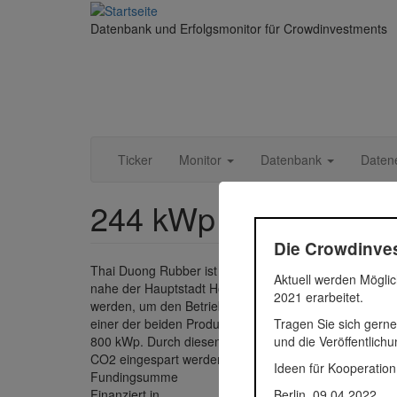
Direkt
zum
Datenbank und Erfolgsmonitor für Crowdinvestments
Inhalt
Ticker
Monitor
Datenbank
Daten
244 kWp Solaranlage 
Die Crowdinves
Thai Duong Rubber ist ein Hersteller von Kleinteilen
Aktuell werden Möglic
nahe der Hauptstadt Ho Chi Minh City befindet sich de
2021 erarbeitet.
werden, um den Betrieb mit sauberer Energie zu verso
Tragen Sie sich gerne
einer der beiden Produktionshallen befinden. Insgesamt
und die Veröffentlich
800 kWp. Durch diesen ersten Teil der Anlage reduzi
CO2 eingespart werden. Der Bau der Solaranlage hat 
Ideen für Kooperation
Fundingsumme
198.800
Berlin, 09.04.2022
Finanziert in
2020