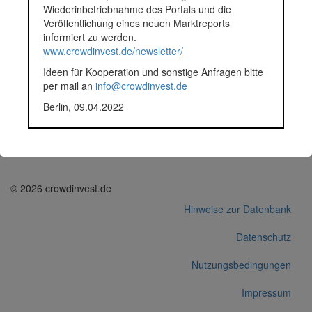
Wiederinbetriebnahme des Portals und die
CO2 eingespart werden.
Veröffentlichung eines neuen Marktreports
Fundingsumme
181.000 Euro
informiert zu werden.
Finanziert in
2021
www.crowdinvest.de/newsletter/
Segment
Energie
Anlagestatus
Aktiv
Ideen für Kooperation und sonstige Anfragen bitte
Plattform
ecoligo.investments
per mail an
info@crowdinvest.de
Korrekturen / Updates übermitteln
Berlin, 09.04.2022
Alle Angaben ohne Gewähr auf Vollständigkeit und Richtigkeit.
© 2026 crowdinvest.de
Hinweise zur Datenbank
Datenschutz
Nutzungsbedingungen
Impressum