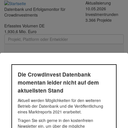
Direkt
Aktualisierung
zum
10.05.2026
Datenbank und Erfolgsmonitor für
Inhalt
Investmentrunden
Crowdinvestments
3.366 Projekte
Erfasstes Volumen DE
1,930,6 Mio. Euro
Toggle
navigati
252 kWp Solaranlage -
Die Crowdinvest Datenbank
Mirae Fiber
momentan leider nicht auf dem
aktuellsten Stand
Diese Anlage, die auf dem Dach des Fabrikgebäudes installiert
Aktuell werden Möglichkeiten für den weiteren
wird, soll den Betrieb vollständig mit sauberer Energie zu
Betrieb der Datenbank und die Veröffentlichung
versorgen. Die geplante Photovoltaikanlage wird eine
eines Marktreports 2021 erarbeitet.
Gesamtleistung von 252 kWp haben. Dadurch reduzieren sich
Tragen Sie sich gerne in den kostenfreien
einerseits die Stromkosten des Kunden und andererseits können
Newsletter ein, um über die mögliche
über die Gesamtlebensdauer bis zu 4.227 Tonnen