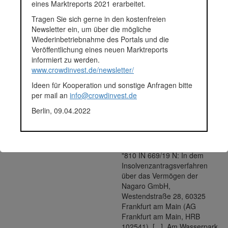
eines Marktreports 2021 erarbeitet.
Zielmarkt von Nagaro umfasst die städtischen und ländlichen
Gebiete in verschiedenen Entwicklungs- und Schwellenländern, in
Tragen Sie sich gerne in den kostenfreien
denen die Abfallwirtschaft aufgrund des Bevölkerungs- und
Newsletter ein, um über die mögliche
Wirtschaftswachstums eine große Herausforderung darstellt.
Wiederinbetriebnahme des Portals und die
Nagaro sieht die dezentralen intelligenten Biogasanlagen
Veröffentlichung eines neuen Marktreports
aufgrund ihrer Flexibilität und vielfältigen Einsatzmöglichkeit dabei
informiert zu werden.
als praktikabelste Lösung für die organische Abfallwirtschaft.
www.crowdinvest.de/newsletter/
Fundingsumme
114.300 Euro
Ideen für Kooperation und sonstige Anfragen bitte
Finanziert in
2018
per mail an
info@crowdinvest.de
Segment
Unternehmen
Berlin, 09.04.2022
Anlagestatus
Unklar
Plattform
bettervest
Notizen
insolvenzbekanntmachungen.de
(Eintrag vom 31.07.2019):
"810 IN 669/19 N: In dem
Insolvenzantragsverfahren
über das Vermögen der
Nagaro GmbH,
Westendstraße 28, 60325
Frankfurt am Main (AG
Frankfurt am Main, HRB
102541), [...], Am Wasserpark