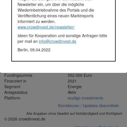
entgegenzuwirken und eine stabile Stromversorgung
Newsletter ein, um über die mögliche
sicherzustellen, hat sich die International Central Gospel Church
Wiederinbetriebnahme des Portals und die
dazu entschieden, neben einer Investition in eine
Veröffentlichung eines neuen Marktreports
unterbrechungsfreie Stromversorgung (UPS System), zudem auf
informiert zu werden.
Solarenergie umzusteigen. Der Neubau des Christ Temples, der
www.crowdinvest.de/newsletter/
sich zurzeit in der Bauphase befindet, soll nun mit einer großen
Ideen für Kooperation und sonstige Anfragen bitte
Solaranlage mit einer Kapazität von 500 kWp ausgestattet
per mail an
info@crowdinvest.de
werden. Sie trägt einerseits dazu bei, die Kirchengemeinde mit
sauberer Energie zu versorgen und ermöglicht es andererseits,
Berlin, 09.04.2022
die Stromkosten für die Gemeinde signifikant zu senken. Darüber
hinaus können über die Gesamtlebensdauer der Anlage 6.512
Tonnen CO2 eingespart werden.
Fundingsumme
552.000 Euro
Finanziert in
2021
Segment
Energie
Anlagestatus
Aktiv
Plattform
ecoligo.investments
Korrekturen / Updates übermitteln
Alle Angaben ohne Gewähr auf Vollständigkeit und Richtigkeit.
© 2026 crowdinvest.de