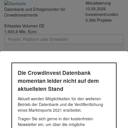
Direkt zum Inhalt
Aktualisierung
10.05.2026
Datenbank und Erfolgsmonitor für
Investmentrunden
Crowdinvestments
3.366 Projekte
Erfasstes Volumen DE
1,930,6 Mio. Euro
Toggle
navigati
Die Crowdinvest Datenbank
Altreick Eins
momentan leider nicht auf dem
aktuellsten Stand
Neubau eines Mehrfamilienhauses mit 11 Eigentumswohnungen
Aktuell werden Möglichkeiten für den weiteren
und 10 PKW-Stellplätzen. Das Wohnhaus verfügt über 2- und 3-
Betrieb der Datenbank und die Veröffentlichung
Zimmer Wohnungen mit Wohnflächen von ca. 60 bis 95 m2.
eines Marktreports 2021 erarbeitet.
Insgesamt verfügt das Projekt über eine Wohnfläche von ca. 840
Tragen Sie sich gerne in den kostenfreien
m2.
Newsletter ein, um über die mögliche