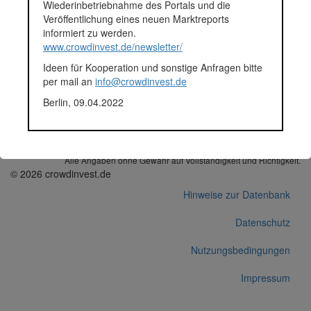
Fundingsumme
500.000 Euro
Wiederinbetriebnahme des Portals und die
Finanziert in
2017
Veröffentlichung eines neuen Marktreports
Segment
Immobilien
informiert zu werden.
Anlagestatus
Zurückgezahlt
www.crowdinvest.de/newsletter/
Plattform
Exporo
Ideen für Kooperation und sonstige Anfragen bitte
Projektentwickler
Ökowert Firmengruppe
per mail an
info@crowdinvest.de
Notizen
Crowdinvestment laut Exporo-
Webseite zurückgezahlt (Abruf
Berlin, 09.04.2022
der Webseite am 17.01.2019).
Korrekturen / Updates übermitteln
Alle Angaben ohne Gewähr auf Vollständigkeit und Richtigkeit.
© 2026 crowdinvest.de
Hinweise zur Datenbank
Datenschutz
Nutzungsbedingungen
Impressum