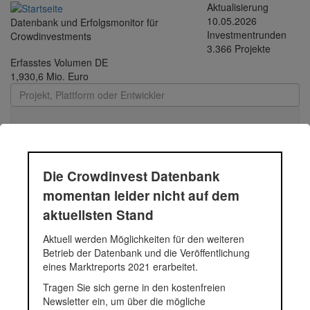
Direkt zum Inhalt
Aktualisierung
10.05.2026
Datenbank und Erfolgsmonitor für
Investmentrunden
Crowdinvestments
3.366 Projekte
Erfasstes Volumen DE
1,930,6 Mio. Euro
Toggle
navigati
Die Crowdinvest Datenbank
Am Lohmühlenschatz
momentan leider nicht auf dem
aktuellsten Stand
Neubauprojekt mit 16 Eigentumswohnungen
Aktuell werden Möglichkeiten für den weiteren
Betrieb der Datenbank und die Veröffentlichung
Fundingsumme
310.100 Euro
eines Marktreports 2021 erarbeitet.
Finanziert in
2015
Segment
Immobilien
Tragen Sie sich gerne in den kostenfreien
Anlagestatus
Zurückgezahlt
Newsletter ein, um über die mögliche