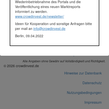
Plattform
Bergfürst
Wiederinbetriebnahme des Portals und die
Projektentwickler
bonafide Immobilien GmbH
Veröffentlichung eines neuen Marktreports
Notizen
Pressemitteilung von Bergfürst
informiert zu werden.
am 05.07.2017: "Die Anleger
www.crowdinvest.de/newsletter/
des Immobilienprojekts „Am
Ideen für Kooperation und sonstige Anfragen bitte
Lohmühlenschatz“ aus dem
per mail an
info@crowdinvest.de
Hause bonafide Immobilien
haben soeben ihr
Darlehen
,
Berlin, 09.04.2022
fristgemäß und inklusive aller
Zinsen
, zurückerhalten."
Korrekturen / Updates übermitteln
Alle Angaben ohne Gewähr auf Vollständigkeit und Richtigkeit.
© 2026 crowdinvest.de
Hinweise zur Datenbank
Datenschutz
Nutzungsbedingungen
Impressum