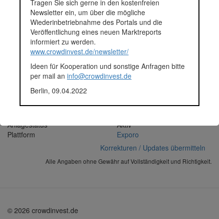
Tragen Sie sich gerne in den kostenfreien
Souterrain sowie 9 Parkplätze im Innenhof. Das flexible Objekt-
Newsletter ein, um über die mögliche
Layout bietet zudem gute Voraussetzungen für eine
Wiederinbetriebnahme des Portals und die
Drittverwendung als Single- oder Multi-Tenant-Büroobjekt.
Veröffentlichung eines neuen Marktreports
Zuletzt wurde das Objekt im Jahr 2017 saniert. Hierbei wurden
informiert zu werden.
neben den Teeküchen und Waschräumen ebenfalls die Wand-
www.crowdinvest.de/newsletter/
und Bodenbeläge erneuert. Außerdem wurde im Rahmen dieser
Ideen für Kooperation und sonstige Anfragen bitte
Sanierungsmaßnahmen ein ehemaliges Archiv in eine Bürofläche
per mail an
info@crowdinvest.de
umgebaut. Darüber hinaus verfügt jede Etage über einen
geräumigen Balkon.
Berlin, 09.04.2022
Fundingsumme
2.660.000 Euro
Finanziert in
2020
Segment
Immobilien
Anlagestatus
Aktiv
Plattform
Exporo
Korrekturen / Updates übermitteln
Alle Angaben ohne Gewähr auf Vollständigkeit und Richtigkeit.
© 2026 crowdinvest.de