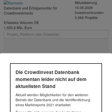
Direkt zum Inhalt
Aktualisierung
10.05.2026
Datenbank und Erfolgsmonitor für
Investmentrunden
Crowdinvestments
3.366 Projekte
Erfasstes Volumen DE
1,930,6 Mio. Euro
Toggle
navigati
Asien mit allen Sinnen
Die Crowdinvest Datenbank
genießen - coa Holding
momentan leider nicht auf dem
aktuellsten Stand
GmbH
Aktuell werden Möglichkeiten für den weiteren
Betrieb der Datenbank und die Veröffentlichung
eines Marktreports 2021 erarbeitet.
Die coa Holding GmbH wurde 2007 gegründet und hat ihren Sitz
in Frankfurt am Main. Dort wurde bereits 2005 von der coa