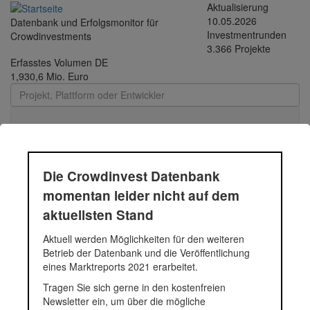
Direkt zum Inhalt
Aktualisierung
10.05.2026
Datenbank und Erfolgsmonitor für
Investmentrunden
Crowdinvestments
3.366 Projekte
Erfasstes Volumen DE
1,930,6 Mio. Euro
Toggle
navigati
Die Crowdinvest Datenbank
Auroco
momentan leider nicht auf dem
aktuellsten Stand
AUROCO ist ein Gerät der Kletter- und Seilsicherung, das bereits
Aktuell werden Möglichkeiten für den weiteren
in der Industrie, an Masten, Türmen und auf Dächern eingesetzt
Betrieb der Datenbank und die Veröffentlichung
wird. Jetzt soll das vollautomatische High-Tech-Gerät auch in die
eines Marktreports 2021 erarbeitet.
Kletterhallen einziehen.
Tragen Sie sich gerne in den kostenfreien
Fundingsumme
150.200 Euro
Newsletter ein, um über die mögliche