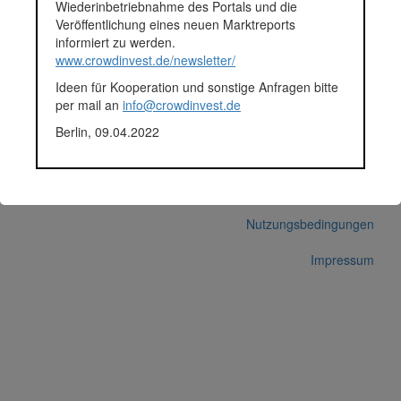
Finanziert in
2016
Wiederinbetriebnahme des Portals und die
Segment
Unternehmen
Veröffentlichung eines neuen Marktreports
Anlagestatus
Aktiv
informiert zu werden.
Plattform
Conda
www.crowdinvest.de/newsletter/
Korrekturen / Updates übermitteln
Ideen für Kooperation und sonstige Anfragen bitte
per mail an
info@crowdinvest.de
Alle Angaben ohne Gewähr auf Vollständigkeit und Richtigkeit.
© 2026 crowdinvest.de
Berlin, 09.04.2022
Hinweise zur Datenbank
Datenschutz
Nutzungsbedingungen
Impressum