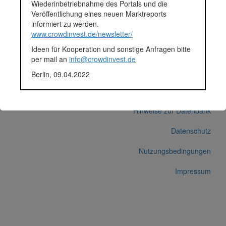
Wiederinbetriebnahme des Portals und die
Anlagestatus
Nicht ausgewiesen
Veröffentlichung eines neuen Marktreports
Plattform
Funding Circle
informiert zu werden.
Korrekturen / Updates übermitteln
www.crowdinvest.de/newsletter/
Alle Angaben ohne Gewähr auf Vollständigkeit und Richtigkeit.
Ideen für Kooperation und sonstige Anfragen bitte
per mail an
info@crowdinvest.de
Berlin, 09.04.2022
© 2026 crowdinvest.de
Hinweise zur Datenbank
Datenschutz
Nutzungsbedingungen
Impressum