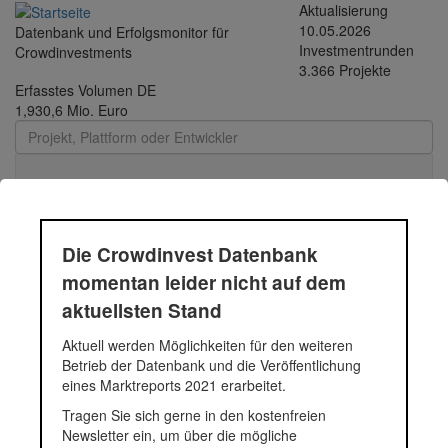
Direkt
Aktualisierung
zum
10.05.2026
Datenbank und Erfolgsmonitor für
Inhalt
Investmentrunden
Crowdinvestments
3.366 Projekte
Erfasstes Volumen DE
1,930,6 Mio. Euro
Toggle
navigati
Betriebsmittel | Funding
Die Crowdinvest Datenbank
Circle Kredit | 2018 -
momentan leider nicht auf dem
344788480
aktuellsten Stand
Aktuell werden Möglichkeiten für den weiteren
Betrieb der Datenbank und die Veröffentlichung
Betriebsmittel
eines Marktreports 2021 erarbeitet.
Fundingsumme
45.000 Euro
Tragen Sie sich gerne in den kostenfreien
Finanziert in
2018
Newsletter ein, um über die mögliche
Segment
Unternehmen