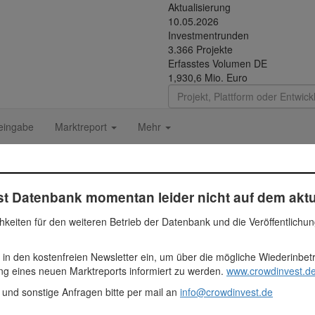
Aktualisierung
10.05.2026
Investmentrunden
3.366 Projekte
Erfasstes Volumen DE
1,930,6 Mio. Euro
eingabe
Marktreport
Mehr
für Wohneigentümer-Gemeins
t Datenbank momentan leider nicht auf dem aktu
hkeiten für den weiteren Betrieb der Datenbank und die Veröffentlichu
trale
 in den kostenfreien Newsletter ein, um über die mögliche Wiederinbe
Euro
ung eines neuen Marktreports informiert zu werden.
www.crowdinvest.de
 und sonstige Anfragen bitte per mail an
info@crowdinvest.de