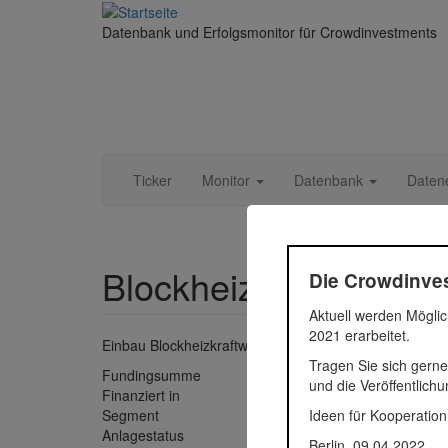
Direkt zum Inhalt
Datenbank und Erfolgsmonitor für Crowdinvestments
Ticker
Monitor
Datenbank
Daten
Blockheizkraftwerk 
Die Crowdinves
Aktuell werden Möglic
2021 erarbeitet.
Einbau Blockheizkraftwerkes + Modernisierung Heizzen
Tragen Sie sich gerne
Fundingsumme
80.750 
und die Veröffentlich
Finanziert in
2016
Ideen für Kooperation
Segment
Energie
Anlagestatus
Aktiv
Berlin, 09.04.2022