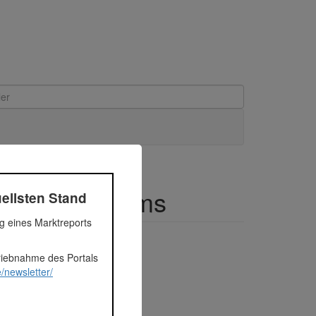
chaft in Worms
ellsten Stand
ng eines Marktreports
triebnahme des Portals
/newsletter/