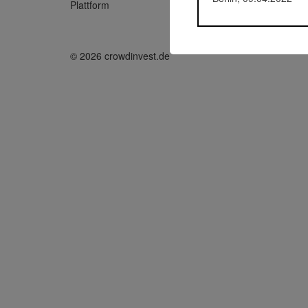
Plattform
betterve
© 2026 crowdinvest.de