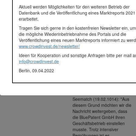
Anlagestatus
Ausfall
Aktuell werden Möglichkeiten für den weiteren Betrieb der
Plattform
Seedmatch
Datenbank und die Veröffentlichung eines Marktreports 2021
Notizen
insolvenzbekanntmachungen.de
erarbeitet.
/ erster Eintrag 20.12.2013 /
15 IN 453/13
Tragen Sie sich gerne in den kostenfreien Newsletter ein, u
die mögliche Wiederinbetriebnahme des Portals und die
unternehmensregister.de
Veröffentlichung eines neuen Marktreports informiert zu wer
(12.02.2014) HRB 9485 NP:
www.crowdinvest.de/newsletter/
BluePatent GmbH,
Hennigsdorf, Neuendorfstraße
Ideen für Kooperation und sonstige Anfragen bitte per mail a
18 a, 16761 Hennigsdorf. Die
info@crowdinvest.de
Gesellschaft ist infolge
Berlin, 09.04.2022
Eröffnung des
Insolvenzverfahrens (AZ: 15
IN 453/13 Amtsgericht
Neuruppin) aufgelöst
Seematch (19.02.1014): "Aus
diesem Grund möchten wir die
Nachricht weitergeben, dass
die BluePatent GmbH ihren
Geschäftsbetrieb einstellen
musste. Trotz intensiver
Bemühungen ist es