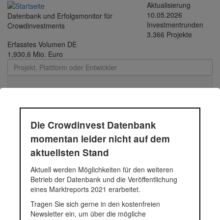
Direkt
Aktualisierung
zum
10.05.2026
Datenbank und Erfolgsmonitor für
Inhalt
Investmentrunden
Crowdinvestments
3.366 Projekte
Erfasstes Volumen DE
1,930,6 Mio. Euro
Toggle
navigati
Bodystreet Frankfurt -
Die Crowdinvest Datenbank
City West
momentan leider nicht auf dem
aktuellsten Stand
Umbau zu energiesparender LED-Beleuchtung
Aktuell werden Möglichkeiten für den weiteren
Fundingsumme
5.200 Euro
Betrieb der Datenbank und die Veröffentlichung
Finanziert in
2013
eines Marktreports 2021 erarbeitet.
Segment
Energie
Tragen Sie sich gerne in den kostenfreien
Anlagestatus
Aktiv
Newsletter ein, um über die mögliche
Plattform
bettervest