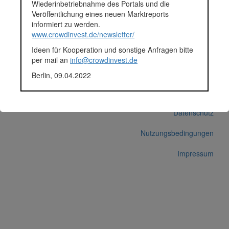
Wiederinbetriebnahme des Portals und die
Korrekturen / Updates übermitteln
Veröffentlichung eines neuen Marktreports
informiert zu werden.
Alle Angaben ohne Gewähr auf Vollständigkeit und Richtigkeit.
www.crowdinvest.de/newsletter/
Ideen für Kooperation und sonstige Anfragen bitte
per mail an
info@crowdinvest.de
Berlin, 09.04.2022
© 2026 crowdinvest.de
Hinweise zur Datenbank
Datenschutz
Nutzungsbedingungen
Impressum