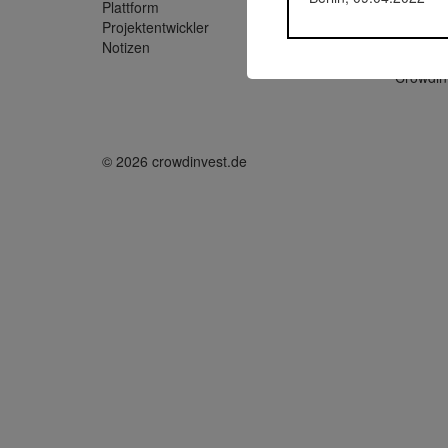
Plattform
Exporo
Projektentwickler
M-CONC
Notizen
Crowdin
© 2026 crowdinvest.de