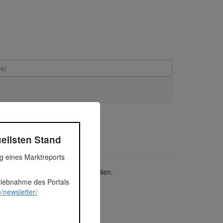
ellsten Stand
ng eines Marktreports
ei oberirdische Geschosse verteilen.
triebnahme des Portals
/newsletter/