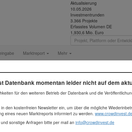
Aktualisierung
10.05.2026
Investmentrunden
3.366 Projekte
Erfasstes Volumen DE
1,930,6 Mio. Euro
eingabe
Marktreport
Mehr
t Datenbank momentan leider nicht auf dem aktu
hkeiten für den weiteren Betrieb der Datenbank und die Veröffentlichu
mit zwei Wohneinheiten und rund 537 m² Wohnfläche, die sich über dr
 in den kostenfreien Newsletter ein, um über die mögliche Wiederinbe
30 Euro
ung eines neuen Marktreports informiert zu werden.
www.crowdinvest.de
 und sonstige Anfragen bitte per mail an
info@crowdinvest.de
ien
ezahlt