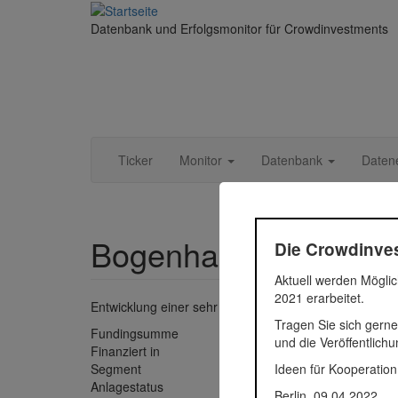
Direkt zum Inhalt
Datenbank und Erfolgsmonitor für Crowdinvestments
Ticker
Monitor
Datenbank
Daten
Bogenhausen Living
Die Crowdinves
Aktuell werden Möglic
2021 erarbeitet.
Entwicklung einer sehr hochwertigen Doppelhaus-Villa 
Tragen Sie sich gerne
Fundingsumme
2.101.2
und die Veröffentlich
Finanziert in
2018
Ideen für Kooperation
Segment
Immobil
Anlagestatus
Zurückg
Berlin, 09.04.2022