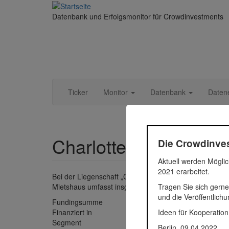
Direkt zum Inhalt
Datenbank und Erfolgsmonitor für Crowdinvestments
Ticker
Monitor
Datenbank
Daten
Charlottenstraße 47
Die Crowdinves
Aktuell werden Möglic
2021 erarbeitet.
Bei der Liegenschaft „Charlottenstraße 47“ handelt es
Tragen Sie sich gerne
Mietshaus umfasst insgesamt 20 Einheiten mit einer 
und die Veröffentlich
Fundingsumme
500.000
Ideen für Kooperation
Finanziert in
2021
Segment
Immobil
Berlin, 09.04.2022