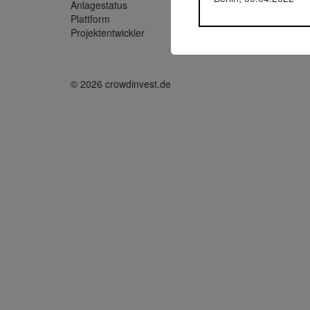
Anlagestatus
Aktiv
Plattform
Rendity
Projektentwickler
Fourrea
© 2026 crowdinvest.de