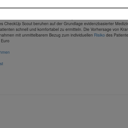
twareapplikation, welche zusammen mit Ärzten und Apothekern vor Ort 
abei, Maßnahmen auf das individuelle Risikoprofil der Patienten abzusti
s CheckUp Scout beruhen auf der Grundlage evidenzbasierter Medizin 
es Patienten schnell und komfortabel zu ermitteln. Die Vorhersage von Kr
ßnahmen mit unmittelbarem Bezug zum individuellen
Risiko
des Patient
 Euro
ehmen
st