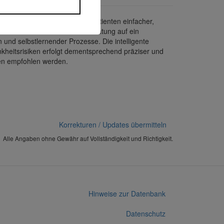
die Gesundheitsvorsorge für Patienten einfacher,
mmen und hebt die Präventionsberatung auf ein
und selbstlernender Prozesse. Die intelligente
ankheitsrisiken erfolgt dementsprechend präziser und
en empfohlen werden.
Korrekturen / Updates übermitteln
Alle Angaben ohne Gewähr auf Vollständigkeit und Richtigkeit.
Hinweise zur Datenbank
Datenschutz