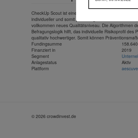
CheckUp Scout ist eine wissenschaftlich fundierte Sof
individueller und somit präziser gestaltet. Er hilft d
vollkommen neues Qualitätsniveau. Die Algorithmen de
Befragungslogik hilft, das individuelle Risikoprofil d
qualitativ hochwertiger. Somit können Präventionsma
Fundingsumme
158.640
Finanziert in
2019
Segment
Untern
Anlagestatus
Aktiv
Plattform
aescuve
© 2026 crowdinvest.de