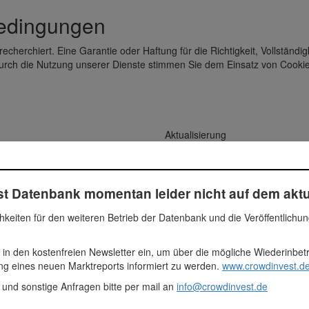
bedingungen
recherchiert. Eine Garantie oder Haftung für die Richtigkeit, Vollständig
rch die Nutzung unserer Dienste stimmen Sie dem Einsatz von Cooki
Aktualisierung
10.05.2026
Investmentrunden
3.366 Projekte
Erfasstes Volumen DE
t Datenbank momentan leider nicht auf dem aktu
1,930,6 Mio. Euro
hkeiten für den weiteren Betrieb der Datenbank und die Veröffentlichu
 in den kostenfreien Newsletter ein, um über die mögliche Wiederinbe
eingabe
Marktreport
Mehr
ung eines neuen Marktreports informiert zu werden.
www.crowdinvest.de
 und sonstige Anfragen bitte per mail an
info@crowdinvest.de