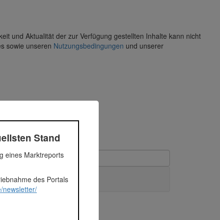
keit und Aktualität der zur Verfügung gestellten Inhalte kann nicht
es sowie unseren
Nutzungsbedingungen
und unserer
ellsten Stand
ng eines Marktreports
triebnahme des Portals
/newsletter/