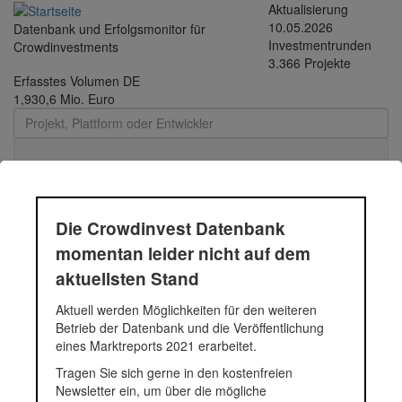
Direkt zum Inhalt
Aktualisierung
10.05.2026
Datenbank und Erfolgsmonitor für
Investmentrunden
Crowdinvestments
3.366 Projekte
Erfasstes Volumen DE
1,930,6 Mio. Euro
Toggle
navigati
Die Crowdinvest Datenbank
Clean Energy Global
momentan leider nicht auf dem
aktuellsten Stand
GmbH
Aktuell werden Möglichkeiten für den weiteren
Betrieb der Datenbank und die Veröffentlichung
Das Geschäftsmodell von Clean Energy Global ist die B2B
eines Marktreports 2021 erarbeitet.
Lizenzierung an Elektronik- oder Automobilhersteller etc.,
Tragen Sie sich gerne in den kostenfreien
und/oder Verkauf von cleanenergypacks an Energieversorger,
Newsletter ein, um über die mögliche
Tankstellenbetreiber, Serviceketten etc. um dem Energie- und