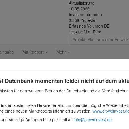
Aktualisierung
10.05.2026
Investmentrunden
3.366 Projekte
Erfasstes Volumen DE
1,930,6 Mio. Euro
eingabe
Marktreport
Mehr
GmbH
t Datenbank momentan leider nicht auf dem aktu
hkeiten für den weiteren Betrieb der Datenbank und die Veröffentlichu
eine völlig neue Art von Fahrrädern: Ein City Bike und Cargo Bike in 
 in den kostenfreien Newsletter ein, um über die mögliche Wiederinbe
hl als Standardbike-Variante als auch als E-Bike-Variante erhältlich. S
ung eines neuen Marktreports informiert zu werden.
www.crowdinvest.de
Bike-Markt (Stadträder).
 und sonstige Anfragen bitte per mail an
info@crowdinvest.de
züge von zwei Fahrrädern in einem und das, ohne die Kosten zu verdopp
tscheidenden Vorteil des spontanen Lastentransports. Des Weiteren i