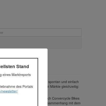
ellsten Stand
ng eines Marktreports
einem, das es ermöglicht, Lasten spontan und einfach
triebnahme des Portals
omit bedient das Unternehmen zwei Märkte gleichzeitig:
/newsletter/
eln. Strategisch positioniert sich Convercycle Bikes
st eine ganze Produktfamilie im Zusammenhang mit dem