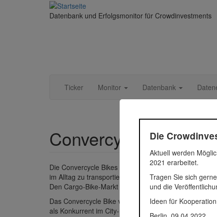
Direkt zum Inhalt
Datenbank und Erfolgsmonitor für Crowdinvestments
Ticker
Monitor
Datenbank
Daten
Convercycle Bikes 
Die Crowdinves
Aktuell werden Möglic
2021 erarbeitet.
Die Convercycle Bikes GmbH entwickelt und produziert 
Tragen Sie sich gerne
im Alltag zu transportieren. Dabei sind die Bikes sowo
und die Veröffentlich
Den Cargo-Bike-Markt (Lastenfahrräder) und den City-
Ideen für Kooperation
Das Convercycle Bike vereint für seine Kunden die Vor
als Konkurrent im City-Bike Markt, jedoch mit dem en
Berlin, 09.04.2022