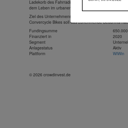
Ladekorb des Fahrrads geplant (Taschen/Inlay, Kindersi
dem Leben im urbanen Raum eine vollkommen neue Art d
Ziel des Unternehmens ist es, die Markteinführung und
Convercycle Bikes soll das zunehmende Bedürfnis nach
Fundingsumme
650.000
Finanziert in
2020
Segment
Untern
Anlagestatus
Aktiv
Plattform
WiWin
© 2026 crowdinvest.de