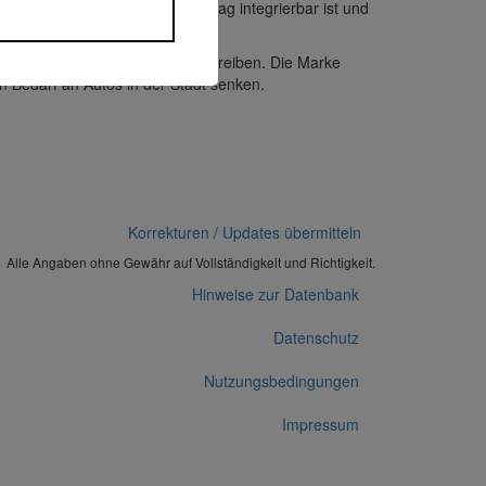
portmittel dar, das in den Alltag integrierbar ist und
parendes Verkehrsmittel voranzutreiben. Die Marke
 Bedarf an Autos in der Stadt senken.
Korrekturen / Updates übermitteln
Alle Angaben ohne Gewähr auf Vollständigkeit und Richtigkeit.
Hinweise zur Datenbank
Datenschutz
Nutzungsbedingungen
Impressum