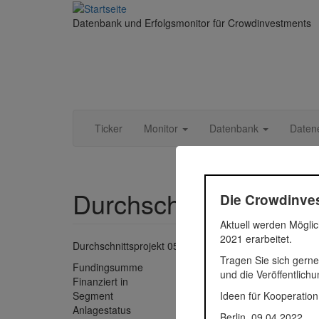
Direkt zum Inhalt
Datenbank und Erfolgsmonitor für Crowdinvestments
Ticker
Monitor
Datenbank
Daten
Durchschnittsprojekt 
Die Crowdinves
Aktuell werden Möglic
2021 erarbeitet.
Durchschnittsprojekt 05.-12.2018
Tragen Sie sich gerne
Fundingsumme
61.895 
und die Veröffentlich
Finanziert in
2018
Ideen für Kooperation
Segment
Untern
Anlagestatus
Nicht a
Berlin, 09.04.2022