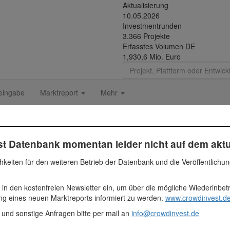
Aktualisierung
10.05.2026
Investmentrunden
3.366 Projekte
Erfasstes Volumen DE
1,930,6 Mio. Euro
eingabe
Marktreport
Mehr
05.-12.2018 - 105 | Funding C
t Datenbank momentan leider nicht auf dem aktu
hkeiten für den weiteren Betrieb der Datenbank und die Veröffentlichu
 in den kostenfreien Newsletter ein, um über die mögliche Wiederinbe
Euro
ung eines neuen Marktreports informiert zu werden.
www.crowdinvest.de
 und sonstige Anfragen bitte per mail an
info@crowdinvest.de
ehmen
usgewiesen