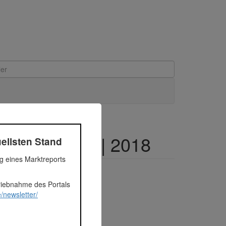
ircle Kredit | 2018
ellsten Stand
ng eines Marktreports
triebnahme des Portals
/newsletter/