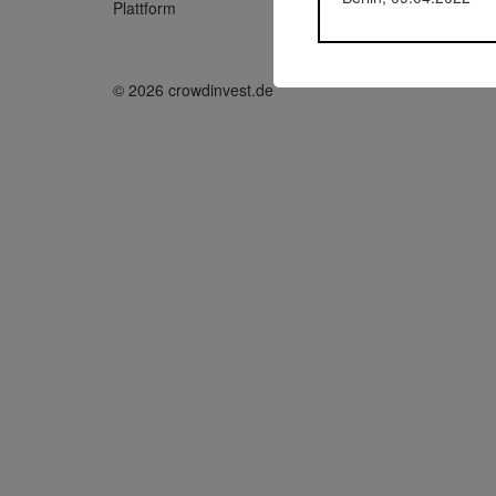
Plattform
Funding 
© 2026 crowdinvest.de