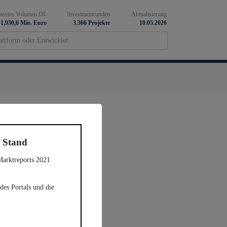
fasstes Volumen DE
Investmentrunden
Aktualisierung
1,930,6 Mio. Euro
3.366 Projekte
10.05.2026
n Stand
Marktreports 2021
des Portals und die