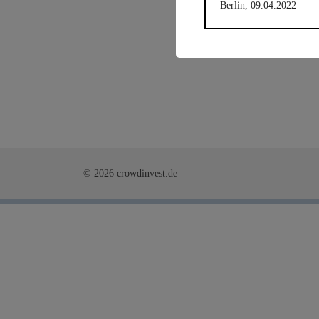
Berlin, 09.04.2022
Anlagestatus
Ni
Plattform
Funding
© 2026 crowdinvest.de