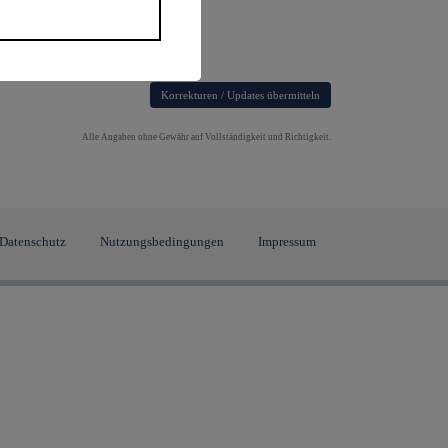
Korrekturen / Updates übermitteln
Alle Angaben ohne Gewähr auf Vollständigkeit und Richtigkeit.
Datenschutz
Nutzungsbedingungen
Impressum