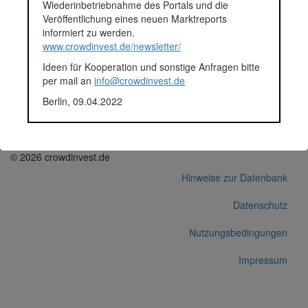
Wiederinbetriebnahme des Portals und die
Finanziert in
2018
Veröffentlichung eines neuen Marktreports
Segment
Unternehmen
informiert zu werden.
Anlagestatus
Nicht ausgewiesen
www.crowdinvest.de/newsletter/
Plattform
Funding Circle
Ideen für Kooperation und sonstige Anfragen bitte
Korrekturen / Updates übermitteln
per mail an
info@crowdinvest.de
Alle Angaben ohne Gewähr auf Vollständigkeit und Richtigkeit.
Berlin, 09.04.2022
© 2026 crowdinvest.de
Hinweise zur Datenbank
Datenschutz
Nutzungsbedingungen
Impressum