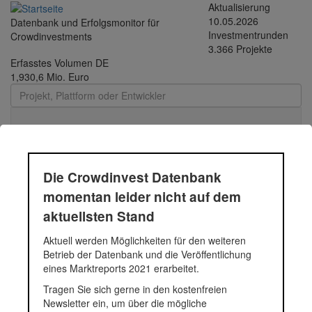
Direkt
Aktualisierung
zum
10.05.2026
Datenbank und Erfolgsmonitor für
Inhalt
Investmentrunden
Crowdinvestments
3.366 Projekte
Erfasstes Volumen DE
1,930,6 Mio. Euro
Toggle
navigati
Durchschnittsprojekt
Die Crowdinvest Datenbank
05.-12.2018 - 179 |
momentan leider nicht auf dem
Funding Circle Kredit |
aktuellsten Stand
Aktuell werden Möglichkeiten für den weiteren
2018
Betrieb der Datenbank und die Veröffentlichung
eines Marktreports 2021 erarbeitet.
Tragen Sie sich gerne in den kostenfreien
Durchschnittsprojekt 05.-12.2018
Newsletter ein, um über die mögliche
Fundingsumme
61.895 Euro