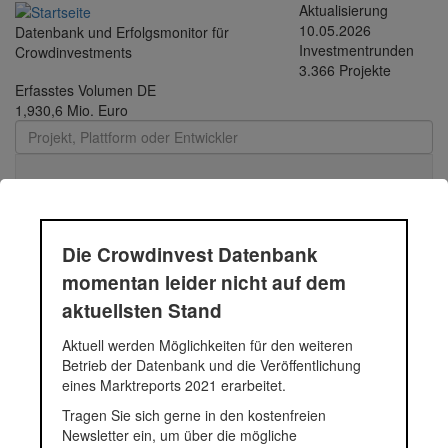
Direkt
Aktualisierung
zum
10.05.2026
Datenbank und Erfolgsmonitor für
Inhalt
Investmentrunden
Crowdinvestments
3.366 Projekte
Erfasstes Volumen DE
1,930,6 Mio. Euro
Toggle
navigati
Durchschnittsprojekt
Die Crowdinvest Datenbank
05.-12.2018 - 200 |
momentan leider nicht auf dem
Funding Circle Kredit |
aktuellsten Stand
Aktuell werden Möglichkeiten für den weiteren
2018
Betrieb der Datenbank und die Veröffentlichung
eines Marktreports 2021 erarbeitet.
Tragen Sie sich gerne in den kostenfreien
Durchschnittsprojekt 05.-12.2018
Newsletter ein, um über die mögliche
Fundingsumme
61.895 Euro