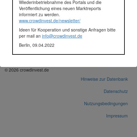
Wiederinbetriebnahme des Portals und die
Finanziert in
2018
Veröffentlichung eines neuen Marktreports
Segment
Unternehmen
informiert zu werden.
Anlagestatus
Nicht ausgewiesen
www.crowdinvest.de/newsletter/
Plattform
Funding Circle
Ideen für Kooperation und sonstige Anfragen bitte
Korrekturen / Updates übermitteln
per mail an
info@crowdinvest.de
Alle Angaben ohne Gewähr auf Vollständigkeit und Richtigkeit.
Berlin, 09.04.2022
© 2026 crowdinvest.de
Hinweise zur Datenbank
Datenschutz
Nutzungsbedingungen
Impressum