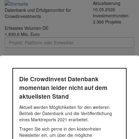
Direkt zum Inhalt
Aktualisierung
10.05.2026
Datenbank und Erfolgsmonitor für
Investmentrunden
Crowdinvestments
3.366 Projekte
Erfasstes Volumen DE
1,930,6 Mio. Euro
Toggle
navigati
Die Crowdinvest Datenbank
Durchschnittsprojekt
momentan leider nicht auf dem
aktuellsten Stand
05.-12.2018 - 202 |
Aktuell werden Möglichkeiten für den weiteren
Funding Circle Kredit |
Betrieb der Datenbank und die Veröffentlichung
eines Marktreports 2021 erarbeitet.
2018
Tragen Sie sich gerne in den kostenfreien
Newsletter ein, um über die mögliche