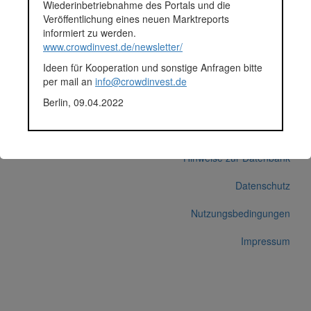
Wiederinbetriebnahme des Portals und die
Durchschnittsprojekt 05.-12.2018
Veröffentlichung eines neuen Marktreports
Fundingsumme
61.895 Euro
informiert zu werden.
Finanziert in
2018
www.crowdinvest.de/newsletter/
Segment
Unternehmen
Ideen für Kooperation und sonstige Anfragen bitte
Anlagestatus
Nicht ausgewiesen
per mail an
info@crowdinvest.de
Plattform
Funding Circle
Berlin, 09.04.2022
Korrekturen / Updates übermitteln
Alle Angaben ohne Gewähr auf Vollständigkeit und Richtigkeit.
© 2026 crowdinvest.de
Hinweise zur Datenbank
Datenschutz
Nutzungsbedingungen
Impressum