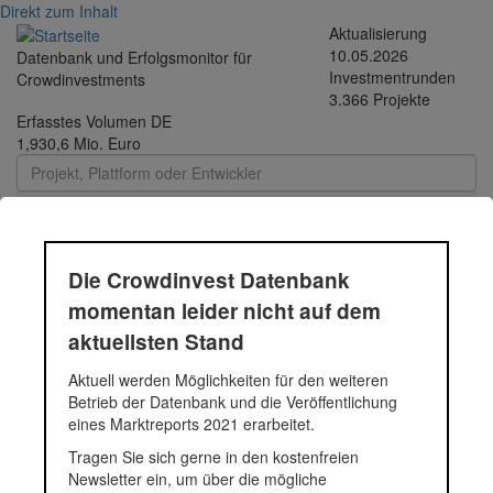
Direkt zum Inhalt
Aktualisierung
10.05.2026
Datenbank und Erfolgsmonitor für
Investmentrunden
Crowdinvestments
3.366 Projekte
Erfasstes Volumen DE
1,930,6 Mio. Euro
Toggle
navigati
Die Crowdinvest Datenbank
momentan leider nicht auf dem
Durchschnittsprojekt
aktuellsten Stand
05.-12.2018 - 216 |
Aktuell werden Möglichkeiten für den weiteren
Betrieb der Datenbank und die Veröffentlichung
Funding Circle Kredit |
eines Marktreports 2021 erarbeitet.
2018
Tragen Sie sich gerne in den kostenfreien
Newsletter ein, um über die mögliche