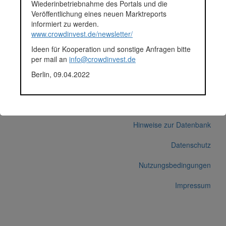
Wiederinbetriebnahme des Portals und die
Veröffentlichung eines neuen Marktreports
Durchschnittsprojekt 05.-12.2018
informiert zu werden.
Fundingsumme
61.895 Euro
www.crowdinvest.de/newsletter/
Finanziert in
2018
Ideen für Kooperation und sonstige Anfragen bitte
Segment
Unternehmen
per mail an
info@crowdinvest.de
Anlagestatus
Nicht ausgewiesen
Plattform
Funding Circle
Berlin, 09.04.2022
Korrekturen / Updates übermitteln
Alle Angaben ohne Gewähr auf Vollständigkeit und Richtigkeit.
© 2026 crowdinvest.de
Hinweise zur Datenbank
Datenschutz
Nutzungsbedingungen
Impressum