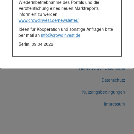
Wiederinbetriebnahme des Portals und die
Durchschnittsprojekt 05.-12.2018
Veröffentlichung eines neuen Marktreports
Fundingsumme
61.895 Euro
informiert zu werden.
Finanziert in
2018
www.crowdinvest.de/newsletter/
Segment
Unternehmen
Ideen für Kooperation und sonstige Anfragen bitte
Anlagestatus
Nicht ausgewiesen
per mail an
info@crowdinvest.de
Plattform
Funding Circle
Berlin, 09.04.2022
Korrekturen / Updates übermitteln
Alle Angaben ohne Gewähr auf Vollständigkeit und Richtigkeit.
© 2026 crowdinvest.de
Hinweise zur Datenbank
Datenschutz
Nutzungsbedingungen
Impressum