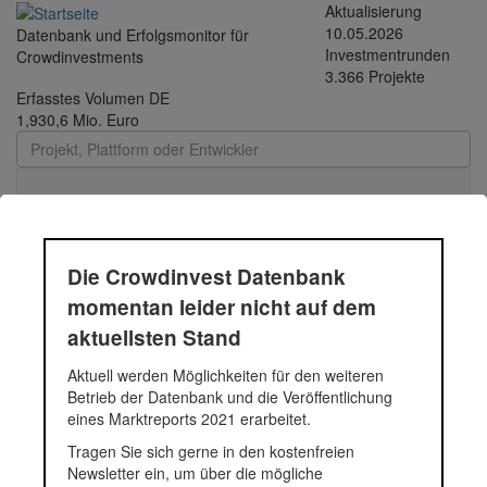
Direkt zum Inhalt
Aktualisierung
10.05.2026
Datenbank und Erfolgsmonitor für
Investmentrunden
Crowdinvestments
3.366 Projekte
Erfasstes Volumen DE
1,930,6 Mio. Euro
Toggle
navigati
Die Crowdinvest Datenbank
Durchschnittsprojekt
momentan leider nicht auf dem
aktuellsten Stand
05.-12.2018 - 22 |
Aktuell werden Möglichkeiten für den weiteren
Funding Circle Kredit |
Betrieb der Datenbank und die Veröffentlichung
eines Marktreports 2021 erarbeitet.
2018
Tragen Sie sich gerne in den kostenfreien
Newsletter ein, um über die mögliche