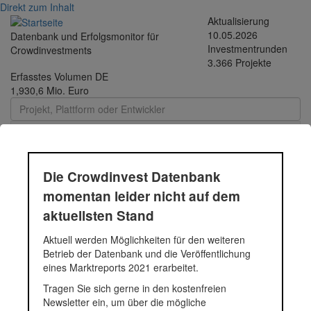
Direkt zum Inhalt
Aktualisierung
10.05.2026
Datenbank und Erfolgsmonitor für
Investmentrunden
Crowdinvestments
3.366 Projekte
Erfasstes Volumen DE
1,930,6 Mio. Euro
Toggle
navigati
Die Crowdinvest Datenbank
momentan leider nicht auf dem
Durchschnittsprojekt
aktuellsten Stand
05.-12.2018 - 225 |
Aktuell werden Möglichkeiten für den weiteren
Betrieb der Datenbank und die Veröffentlichung
Funding Circle Kredit |
eines Marktreports 2021 erarbeitet.
2018
Tragen Sie sich gerne in den kostenfreien
Newsletter ein, um über die mögliche