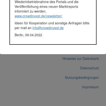
Wiederinbetriebnahme des Portals und die
Veröffentlichung eines neuen Marktreports
Durchschnittsprojekt 05.-12.2018
informiert zu werden.
Fundingsumme
61.895 Euro
www.crowdinvest.de/newsletter/
Finanziert in
2018
Ideen für Kooperation und sonstige Anfragen bitte
Segment
Unternehmen
per mail an
info@crowdinvest.de
Anlagestatus
Nicht ausgewiesen
Plattform
Funding Circle
Berlin, 09.04.2022
Korrekturen / Updates übermitteln
Alle Angaben ohne Gewähr auf Vollständigkeit und Richtigkeit.
© 2026 crowdinvest.de
Hinweise zur Datenbank
Datenschutz
Nutzungsbedingungen
Impressum