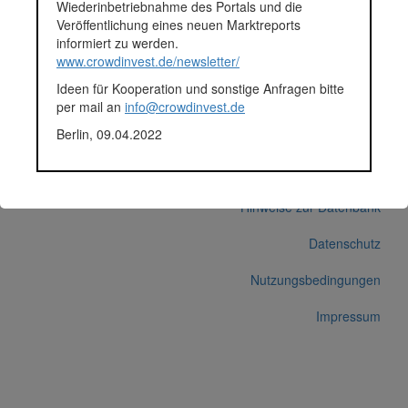
Wiederinbetriebnahme des Portals und die
Durchschnittsprojekt 05.-12.2018
Veröffentlichung eines neuen Marktreports
Fundingsumme
61.895 Euro
informiert zu werden.
Finanziert in
2018
www.crowdinvest.de/newsletter/
Segment
Unternehmen
Ideen für Kooperation und sonstige Anfragen bitte
Anlagestatus
Nicht ausgewiesen
per mail an
info@crowdinvest.de
Plattform
Funding Circle
Berlin, 09.04.2022
Korrekturen / Updates übermitteln
Alle Angaben ohne Gewähr auf Vollständigkeit und Richtigkeit.
© 2026 crowdinvest.de
Hinweise zur Datenbank
Datenschutz
Nutzungsbedingungen
Impressum