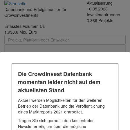
Direkt zum Inhalt
Aktualisierung
10.05.2026
Datenbank und Erfolgsmonitor für
Investmentrunden
Crowdinvestments
3.366 Projekte
Erfasstes Volumen DE
1,930,6 Mio. Euro
Toggle
navigati
Die Crowdinvest Datenbank
Durchschnittsprojekt
momentan leider nicht auf dem
aktuellsten Stand
05.-12.2018 - 227 |
Aktuell werden Möglichkeiten für den weiteren
Funding Circle Kredit |
Betrieb der Datenbank und die Veröffentlichung
eines Marktreports 2021 erarbeitet.
2018
Tragen Sie sich gerne in den kostenfreien
Newsletter ein, um über die mögliche