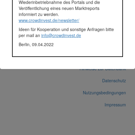
Wiederinbetriebnahme des Portals und die
Durchschnittsprojekt 05.-12.2018
Veröffentlichung eines neuen Marktreports
Fundingsumme
61.895 Euro
informiert zu werden.
Finanziert in
2018
www.crowdinvest.de/newsletter/
Segment
Unternehmen
Ideen für Kooperation und sonstige Anfragen bitte
Anlagestatus
Nicht ausgewiesen
per mail an
info@crowdinvest.de
Plattform
Funding Circle
Berlin, 09.04.2022
Korrekturen / Updates übermitteln
Alle Angaben ohne Gewähr auf Vollständigkeit und Richtigkeit.
© 2026 crowdinvest.de
Hinweise zur Datenbank
Datenschutz
Nutzungsbedingungen
Impressum