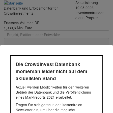
Direkt zum Inhalt
Aktualisierung
10.05.2026
Datenbank und Erfolgsmonitor für
Investmentrunden
Crowdinvestments
3.366 Projekte
Erfasstes Volumen DE
1,930,6 Mio. Euro
Toggle
navigati
Die Crowdinvest Datenbank
Durchschnittsprojekt
momentan leider nicht auf dem
aktuellsten Stand
05.-12.2018 - 246 |
Aktuell werden Möglichkeiten für den weiteren
Funding Circle Kredit |
Betrieb der Datenbank und die Veröffentlichung
eines Marktreports 2021 erarbeitet.
2018
Tragen Sie sich gerne in den kostenfreien
Newsletter ein, um über die mögliche