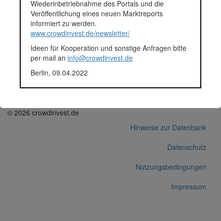
Wiederinbetriebnahme des Portals und die
Finanziert in
2018
Veröffentlichung eines neuen Marktreports
Segment
Unternehmen
informiert zu werden.
Anlagestatus
Nicht ausgewiesen
www.crowdinvest.de/newsletter/
Plattform
Funding Circle
Ideen für Kooperation und sonstige Anfragen bitte
Korrekturen / Updates übermitteln
per mail an
info@crowdinvest.de
Alle Angaben ohne Gewähr auf Vollständigkeit und Richtigkeit.
Berlin, 09.04.2022
© 2026 crowdinvest.de
Hinweise zur Datenbank
Datenschutz
Nutzungsbedingungen
Impressum