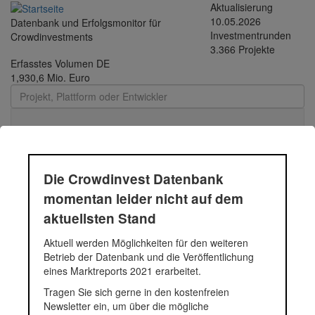
Direkt
Aktualisierung
zum
10.05.2026
Datenbank und Erfolgsmonitor für
Inhalt
Investmentrunden
Crowdinvestments
3.366 Projekte
Erfasstes Volumen DE
1,930,6 Mio. Euro
Toggle
navigati
Durchschnittsprojekt
Die Crowdinvest Datenbank
05.-12.2018 - 48 |
momentan leider nicht auf dem
Funding Circle Kredit |
aktuellsten Stand
Aktuell werden Möglichkeiten für den weiteren
2018
Betrieb der Datenbank und die Veröffentlichung
eines Marktreports 2021 erarbeitet.
Tragen Sie sich gerne in den kostenfreien
Durchschnittsprojekt 05.-12.2018
Newsletter ein, um über die mögliche
Fundingsumme
61.895 Euro