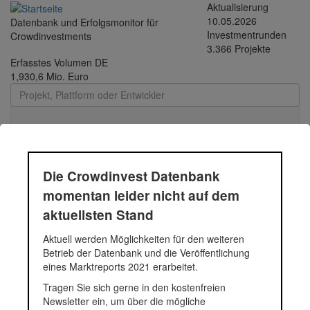
Direkt zum Inhalt
Aktualisierung
10.05.2026
Datenbank und Erfolgsmonitor für
Investmentrunden
Crowdinvestments
3.366 Projekte
Erfasstes Volumen DE
1,930,6 Mio. Euro
Toggle
navigati
Die Crowdinvest Datenbank
Durchschnittsprojekt
momentan leider nicht auf dem
aktuellsten Stand
05.-12.2018 - 62 |
Aktuell werden Möglichkeiten für den weiteren
Funding Circle Kredit |
Betrieb der Datenbank und die Veröffentlichung
eines Marktreports 2021 erarbeitet.
2018
Tragen Sie sich gerne in den kostenfreien
Newsletter ein, um über die mögliche