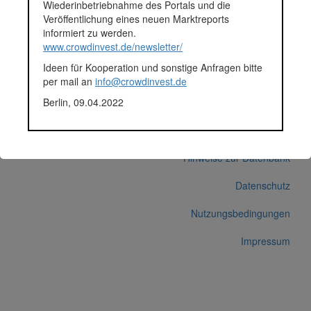
Wiederinbetriebnahme des Portals und die
Durchschnittsprojekt 05.-12.2018
Veröffentlichung eines neuen Marktreports
Fundingsumme
61.895 Euro
informiert zu werden.
Finanziert in
2018
www.crowdinvest.de/newsletter/
Segment
Unternehmen
Ideen für Kooperation und sonstige Anfragen bitte
Anlagestatus
Nicht ausgewiesen
per mail an
info@crowdinvest.de
Plattform
Funding Circle
Berlin, 09.04.2022
Korrekturen / Updates übermitteln
Alle Angaben ohne Gewähr auf Vollständigkeit und Richtigkeit.
© 2026 crowdinvest.de
Hinweise zur Datenbank
Datenschutz
Nutzungsbedingungen
Impressum