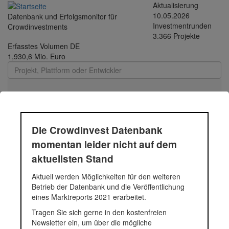
Direkt zum Inhalt
Aktualisierung
10.05.2026
Datenbank und Erfolgsmonitor für
Investmentrunden
Crowdinvestments
3.366 Projekte
Erfasstes Volumen DE
1,930,6 Mio. Euro
Toggle
navigati
Die Crowdinvest Datenbank
Durchschnittsprojekt
momentan leider nicht auf dem
aktuellsten Stand
05.-12.2018 - 94 |
Aktuell werden Möglichkeiten für den weiteren
Funding Circle Kredit |
Betrieb der Datenbank und die Veröffentlichung
eines Marktreports 2021 erarbeitet.
2018
Tragen Sie sich gerne in den kostenfreien
Newsletter ein, um über die mögliche