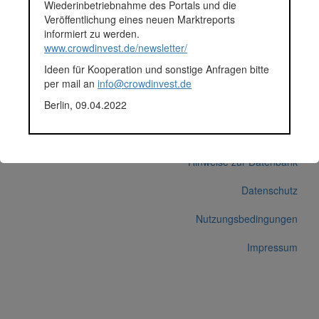
Wiederinbetriebnahme des Portals und die
Durchschnittsprojekt 05.-12.2018
Veröffentlichung eines neuen Marktreports
Fundingsumme
61.895 Euro
informiert zu werden.
Finanziert in
2018
www.crowdinvest.de/newsletter/
Segment
Unternehmen
Ideen für Kooperation und sonstige Anfragen bitte
Anlagestatus
Nicht ausgewiesen
per mail an
info@crowdinvest.de
Plattform
Funding Circle
Berlin, 09.04.2022
Korrekturen / Updates übermitteln
Alle Angaben ohne Gewähr auf Vollständigkeit und Richtigkeit.
© 2026 crowdinvest.de
Hinweise zur Datenbank
Datenschutz
Nutzungsbedingungen
Impressum