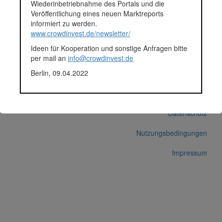
Fundingsumme
73.000 Euro
Wiederinbetriebnahme des Portals und die
Finanziert in
2018
Veröffentlichung eines neuen Marktreports
Segment
Unternehmen
informiert zu werden.
Anlagestatus
Nicht ausgewiesen
www.crowdinvest.de/newsletter/
Plattform
Funding Circle
Ideen für Kooperation und sonstige Anfragen bitte
Korrekturen / Updates übermitteln
per mail an
info@crowdinvest.de
Alle Angaben ohne Gewähr auf Vollständigkeit und Richtigkeit.
Berlin, 09.04.2022
© 2026 crowdinvest.de
Hinweise zur Datenbank
Datenschutz
Nutzungsbedingungen
Impressum