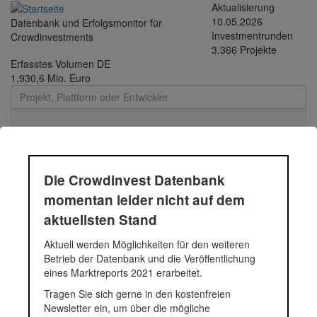
Direkt zum Inhalt
Aktualisierung
10.05.2026
Datenbank und Erfolgsmonitor für
Investmentrunden
Crowdinvestments
3.366 Projekte
Erfasstes Volumen DE
1,930,6 Mio. Euro
Toggle
navigati
Die Crowdinvest Datenbank
Einkauf von Fahrzeugen |
momentan leider nicht auf dem
aktuellsten Stand
Funding Circle Kredit |
Aktuell werden Möglichkeiten für den weiteren
2018 - 465386192
Betrieb der Datenbank und die Veröffentlichung
eines Marktreports 2021 erarbeitet.
Tragen Sie sich gerne in den kostenfreien
Einkauf von Fahrzeugen
Newsletter ein, um über die mögliche