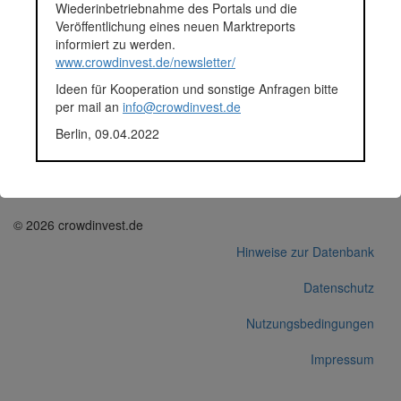
Wiederinbetriebnahme des Portals und die
Plattform
Exporo
Veröffentlichung eines neuen Marktreports
Projektentwickler
Unternehmensgruppe DFK
informiert zu werden.
Notizen
Crowdinvestment laut Exporo
www.crowdinvest.de/newsletter/
zurückgezahlt (Abruf der
Webseite am 01.03.2019)
Ideen für Kooperation und sonstige Anfragen bitte
per mail an
info@crowdinvest.de
Korrekturen / Updates übermitteln
Berlin, 09.04.2022
Alle Angaben ohne Gewähr auf Vollständigkeit und Richtigkeit.
© 2026 crowdinvest.de
Hinweise zur Datenbank
Datenschutz
Nutzungsbedingungen
Impressum