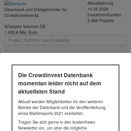
Direkt
Aktualisierung
zum
10.05.2026
Datenbank und Erfolgsmonitor für
Inhalt
Investmentrunden
Crowdinvestments
3.366 Projekte
Erfasstes Volumen DE
1,930,6 Mio. Euro
Toggle
navigati
Elmshorner Straße
Die Crowdinvest Datenbank
momentan leider nicht auf dem
Entwicklung eines ca. 3.300 m² großen Grundstücks zu einem
aktuellsten Stand
Wohnstandort mit 5 Mehrfamilienhäusern in Pinneberg.
Insgesamt sollen 35 Wohneinheiten und eine Tiefgarage mit 34
Aktuell werden Möglichkeiten für den weiteren
Pkw-Stellplätzen entstehen.
Betrieb der Datenbank und die Veröffentlichung
Fundingsumme
730.969 Euro
eines Marktreports 2021 erarbeitet.
Finanziert in
2017
Tragen Sie sich gerne in den kostenfreien
Segment
Immobilien
Newsletter ein, um über die mögliche
Anlagestatus
Zurückgezahlt