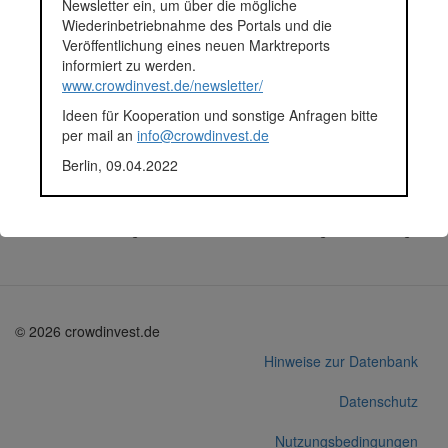
Newsletter ein, um über die mögliche
wo sie sauberen, zuverlässigen und günstigen Strom
Wiederinbetriebnahme des Portals und die
produzieren. Die Unternehmen kaufen den Strom auf
Veröffentlichung eines neuen Marktreports
Vertragsbasis; die Anlagen verbleiben als Assets im Besitz der
informiert zu werden.
enPower.life.
www.crowdinvest.de/newsletter/
Fundingsumme
144.950 Euro
Ideen für Kooperation und sonstige Anfragen bitte
Finanziert in
2021
per mail an
info@crowdinvest.de
Segment
Unternehmen
Anlagestatus
Aktiv
Berlin, 09.04.2022
Plattform
Green Rocket
Korrekturen / Updates übermitteln
Alle Angaben ohne Gewähr auf Vollständigkeit und Richtigkeit.
© 2026 crowdinvest.de
Hinweise zur Datenbank
Datenschutz
Nutzungsbedingungen