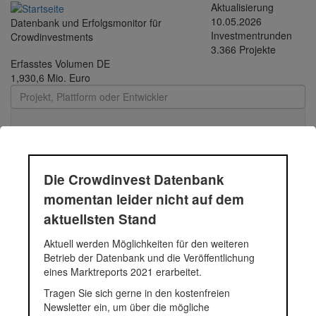
Direkt zum Inhalt
Aktualisierung
10.05.2026
Datenbank und Erfolgsmonitor für
Investmentrunden
Crowdinvestments
3.366 Projekte
Erfasstes Volumen DE
1,930,6 Mio. Euro
Toggle
navigati
Die Crowdinvest Datenbank
Feldbrunnenstraße
momentan leider nicht auf dem
aktuellsten Stand
Neubau mit ca. 10 Eigentumswohnungen
Aktuell werden Möglichkeiten für den weiteren
Betrieb der Datenbank und die Veröffentlichung
Fundingsumme
2.136.200 Euro
eines Marktreports 2021 erarbeitet.
Finanziert in
2015
Segment
Immobilien
Tragen Sie sich gerne in den kostenfreien
Anlagestatus
Zurückgezahlt
Newsletter ein, um über die mögliche