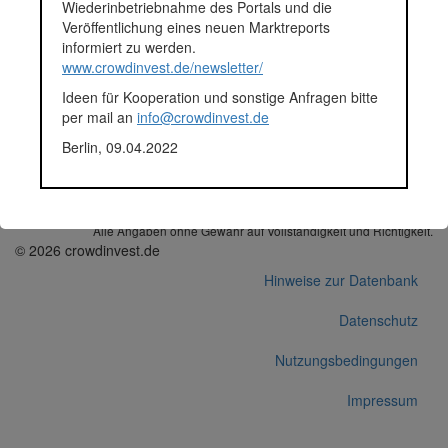
Plattform
Exporo
Wiederinbetriebnahme des Portals und die
Projektentwickler
HIPE Immobilien
Veröffentlichung eines neuen Marktreports
Notizen
Info von Exporo (15.12.2016):
informiert zu werden.
"Am 15.12. – statt wie
www.crowdinvest.de/newsletter/
ursprünglich geplant am
Ideen für Kooperation und sonstige Anfragen bitte
31.12. – erhalten die Anleger
per mail an
info@crowdinvest.de
den Investmentbetrag samt
voller
Zinsen
bis Ende der
Berlin, 09.04.2022
Laufzeit
zurück."
Korrekturen / Updates übermitteln
Alle Angaben ohne Gewähr auf Vollständigkeit und Richtigkeit.
© 2026 crowdinvest.de
Hinweise zur Datenbank
Datenschutz
Nutzungsbedingungen
Impressum