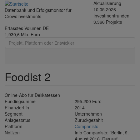
Direkt
Aktualisierung
zum
10.05.2026
Datenbank und Erfolgsmonitor für
Inhalt
Investmentrunden
Crowdinvestments
3.366 Projekte
Erfasstes Volumen DE
1,930,6 Mio. Euro
Toggle
navigati
Foodist 2
Online-Abo für Delikatessen
Fundingsumme
295.200 Euro
Finanziert in
2014
Segment
Unternehmen
Anlagestatus
Zurückgezahlt
Plattform
Companisto
Notizen
Info Companisto: "Berlin, 9.
August 2016. Das auf