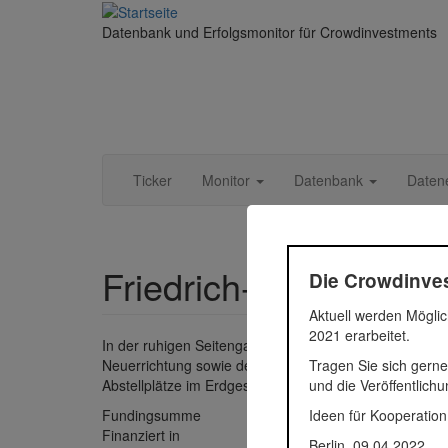
Direkt zum Inhalt
Datenbank und Erfolgsmonitor für Crowdinvestments
Ticker
Monitor
Datenbank
Daten
Friedrich-Lehr-Staße 
Die Crowdinves
Aktuell werden Möglic
2021 erarbeitet.
In der ruhigen Seitengasse zur Friedrich-Schiller-St
Tragen Sie sich gerne
Neuerrichtung sowie der Altbauaufstockung 32 Wohnung
und die Veröffentlich
Abstellplätze im Erdgeschoss des Neubaus. Dieses Pro
Ideen für Kooperation
Fundingsumme
800.000
Finanziert in
2020
Berlin, 09.04.2022