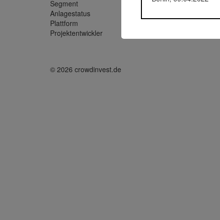
Segment
Immobil
Anlagestatus
Aktiv
Plattform
Rendity
Projektentwickler
VMF Im
© 2026 crowdinvest.de