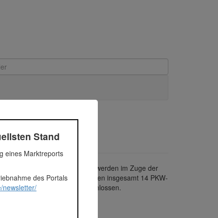
ellsten Stand
ng eines Marktreports
g des Bestandobjekts. Insgesamt werden im Zuge der
triebnahme des Portals
ein Lift errichtet und es entstehen insgesamt 14 PKW-
/newsletter/
ten sind bereits zu 60% abgeschlossen.