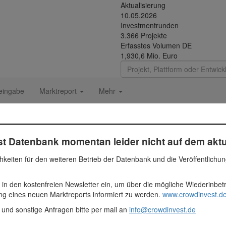
Aktualisierung
10.05.2026
Investmentrunden
3.366 Projekte
Erfasstes Volumen DE
1,930,6 Mio. Euro
eingabe
Marktreport
Mehr
2
t Datenbank momentan leider nicht auf dem aktu
hkeiten für den weiteren Betrieb der Datenbank und die Veröffentlichu
raße im Ortszentrum von Mödling entsteht ein Neubau samt Aufstockun
 in den kostenfreien Newsletter ein, um über die mögliche Wiederinbe
en auf einer Wohnnutzfläche von 2.200 m² entstehen. Ebenfalls wird 
ung eines neuen Marktreports informiert zu werden.
www.crowdinvest.de
jekt wurde bereits gesamt an einen Anleger verkauft und die Bauarbei
 und sonstige Anfragen bitte per mail an
info@crowdinvest.de
 Euro