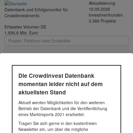
Direkt
Aktualisierung
zum
10.05.2026
Datenbank und Erfolgsmonitor für
Inhalt
Investmentrunden
Crowdinvestments
3.366 Projekte
Erfasstes Volumen DE
1,930,6 Mio. Euro
Toggle
navigati
GREENPASS
Die Crowdinvest Datenbank
momentan leider nicht auf dem
Vor dem Hintergrund globaler Klimaerwärmung und stetig
aktuellsten Stand
wachsender Urbanisierung hat es sich GREENPASS® zur
Aufgabe gesetzt, weltweit lebenswerte Städte zu ermöglichen und
Aktuell werden Möglichkeiten für den weiteren
bis zu 4 Grad abzukühlen.
Betrieb der Datenbank und die Veröffentlichung
Fundingsumme
292.450 Euro
eines Marktreports 2021 erarbeitet.
Finanziert in
2019
Tragen Sie sich gerne in den kostenfreien
Segment
Unternehmen
Newsletter ein, um über die mögliche
Anlagestatus
Aktiv