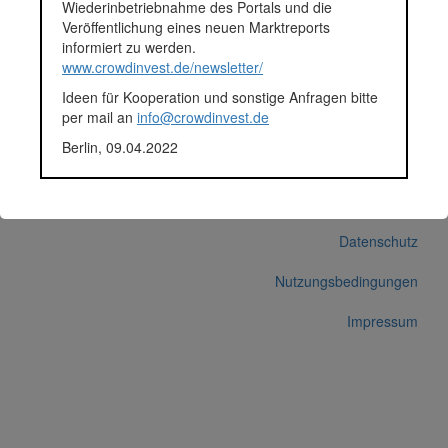
Wiederinbetriebnahme des Portals und die
Plattform
Green Rocket
Veröffentlichung eines neuen Marktreports
Korrekturen / Updates übermitteln
informiert zu werden.
www.crowdinvest.de/newsletter/
Alle Angaben ohne Gewähr auf Vollständigkeit und Richtigkeit.
Ideen für Kooperation und sonstige Anfragen bitte
per mail an
info@crowdinvest.de
Berlin, 09.04.2022
© 2026 crowdinvest.de
Hinweise zur Datenbank
Datenschutz
Nutzungsbedingungen
Impressum