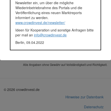
Newsletter ein, um über die mögliche
modernstem Standard renoviert. Die Wohnungen werden einzeln
Wiederinbetriebnahme des Portals und die
an Endnutzerinnen und Endnutzer sowie Anlagekäuferinnen
Veröffentlichung eines neuen Marktreports
Anlagekäufer verkauft werden.
informiert zu werden.
www.crowdinvest.de/newsletter/
Fundingsumme
1.000.000 Euro
Ideen für Kooperation und sonstige Anfragen bitte
Finanziert in
2021
per mail an
info@crowdinvest.de
Segment
Immobilien
Anlagestatus
Aktiv
Berlin, 09.04.2022
Plattform
Rendity
Projektentwickler
EL-CO Immobilien
Korrekturen / Updates übermitteln
Alle Angaben ohne Gewähr auf Vollständigkeit und Richtigkeit.
© 2026 crowdinvest.de
Hinweise zur Datenbank
Datenschutz