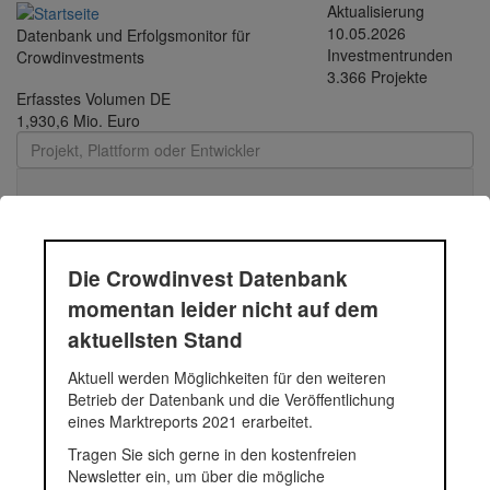
Direkt zum Inhalt
Aktualisierung
10.05.2026
Datenbank und Erfolgsmonitor für
Investmentrunden
Crowdinvestments
3.366 Projekte
Erfasstes Volumen DE
1,930,6 Mio. Euro
Toggle
navigati
Die Crowdinvest Datenbank
Haus am See
momentan leider nicht auf dem
aktuellsten Stand
Im Zentrum von Moers entsteht ein neues Mehrfamilienhaus mit
Aktuell werden Möglichkeiten für den weiteren
neun Eigentumswohnungen. Die Wohnungen sind von ca. 95 qm
Betrieb der Datenbank und die Veröffentlichung
bis zu ca. 125 qm groß.
eines Marktreports 2021 erarbeitet.
Fundingsumme
500.000 Euro
Tragen Sie sich gerne in den kostenfreien
Finanziert in
2017
Newsletter ein, um über die mögliche