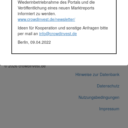
Segment
Immobilien
Wiederinbetriebnahme des Portals und die
Anlagestatus
Zurückgezahlt
Veröffentlichung eines neuen Marktreports
Plattform
Zinsland
informiert zu werden.
Projektentwickler
Tecklenburg GmbH
www.crowdinvest.de/newsletter/
Notizen
Crowdinvestment laut
Ideen für Kooperation und sonstige Anfragen bitte
Zinsland-Webseite
per mail an
info@crowdinvest.de
zurückgezahlt (Abruf der
Webseite am 07.01.2019)
Berlin, 09.04.2022
Korrekturen / Updates übermitteln
Alle Angaben ohne Gewähr auf Vollständigkeit und Richtigkeit.
© 2026 crowdinvest.de
Hinweise zur Datenbank
Datenschutz
Nutzungsbedingungen
Impressum