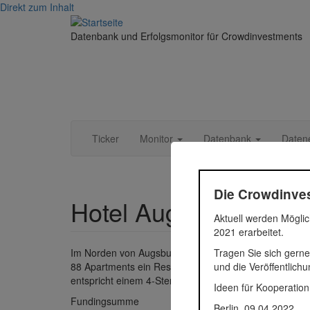
Direkt zum Inhalt
Datenbank und Erfolgsmonitor für Crowdinvestments
Ticker
Monitor
Datenbank
Daten
Die Crowdinves
Hotel Augsburg II
Aktuell werden Möglic
2021 erarbeitet.
Tragen Sie sich gerne
Im Norden von Augsburg realisiert der
Projektentwickl
und die Veröffentlich
88 Apartments ein Restaurant mit etwa 350 m², Tagung
entspricht einem 4-Sterne-Standard.
Ideen für Kooperation
Fundingsumme
2.620.0
Berlin, 09.04.2022