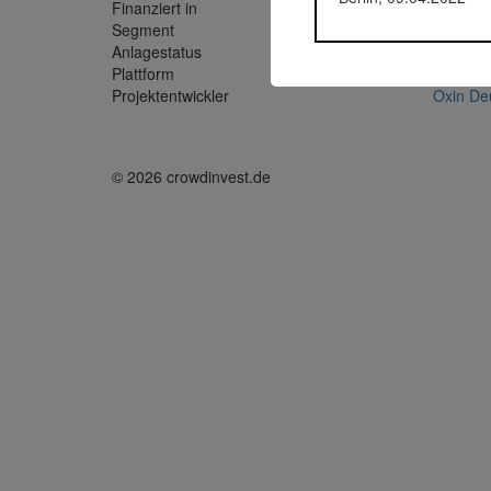
Finanziert in
2021
Segment
Immobil
Anlagestatus
Aktiv
Plattform
Exporo
Projektentwickler
Oxin De
© 2026 crowdinvest.de