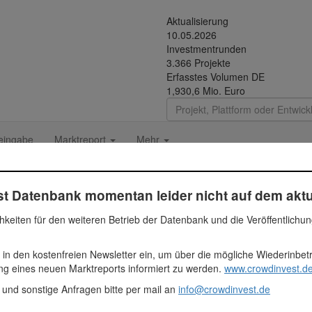
Aktualisierung
10.05.2026
Investmentrunden
3.366 Projekte
Erfasstes Volumen DE
1,930,6 Mio. Euro
eingabe
Marktreport
Mehr
t Datenbank momentan leider nicht auf dem aktu
hkeiten für den weiteren Betrieb der Datenbank und die Veröffentlichu
 in den kostenfreien Newsletter ein, um über die mögliche Wiederinbe
er
den Neubau einer Hotelimmobilie auf einem 12.630 m² großen Grund
ung eines neuen Marktreports informiert zu werden.
www.crowdinvest.de
sräume mit etwa 250 m², eine Terrasse mit etwa 210 m² und 140 Pkw-S
 und sonstige Anfragen bitte per mail an
info@crowdinvest.de
00 Euro