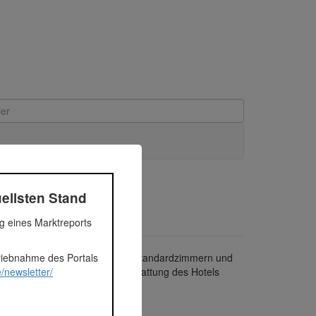
ellsten Stand
ng eines Marktreports
triebnahme des Portals
stück. Dieses soll neben 132 Standardzimmern und
/newsletter/
tellplätze enthalten. Die Ausstattung des Hotels