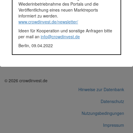
Wiederinbetriebnahme des Portals und die
ermöglichen den Betrieb und die Überwachung aus der Ferne,
Veröffentlichung eines neuen Marktreports
was vor allem in ländlichen Regionen von Vorteil ist.
informiert zu werden.
Fundingsumme
612.650 Euro
www.crowdinvest.de/newsletter/
Segment
Energie
Anlagestatus
Aktiv
Ideen für Kooperation und sonstige Anfragen bitte
Plattform
bettervest
per mail an
info@crowdinvest.de
Korrekturen / Updates übermitteln
Berlin, 09.04.2022
Alle Angaben ohne Gewähr auf Vollständigkeit und Richtigkeit.
© 2026 crowdinvest.de
Hinweise zur Datenbank
Datenschutz
Nutzungsbedingungen
Impressum