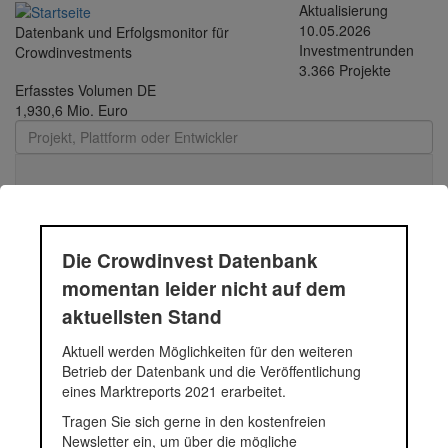
Direkt
Aktualisierung
zum
10.05.2026
Datenbank und Erfolgsmonitor für
Inhalt
Investmentrunden
Crowdinvestments
3.366 Projekte
Erfasstes Volumen DE
1,930,6 Mio. Euro
Toggle
navigati
Hydrobox
Die Crowdinvest Datenbank
momentan leider nicht auf dem
Das belgische Unternehmen Hydrobox NV (Hydrobox) wird mittels
aktuellsten Stand
ihres kenianischen Tochterunternehmens Gitugu Power Station
Limited mit dem
Darlehen
den Bau einer umweltschonenden
Aktuell werden Möglichkeiten für den weiteren
Fluss-Wasserkraftanlage mit einer Gesamtleistung von 533 kW im
Betrieb der Datenbank und die Veröffentlichung
Murang’a County in Kenia finanzieren. Die Besonderheit der
eines Marktreports 2021 erarbeitet.
Container-Anlage ist, dass sie standardisiert und „smart“ ist.
Tragen Sie sich gerne in den kostenfreien
Durch die Standardisierung können die Kosten und die
Newsletter ein, um über die mögliche
Produktionszeit verringert werden, die „smarten“ Eigenschaften