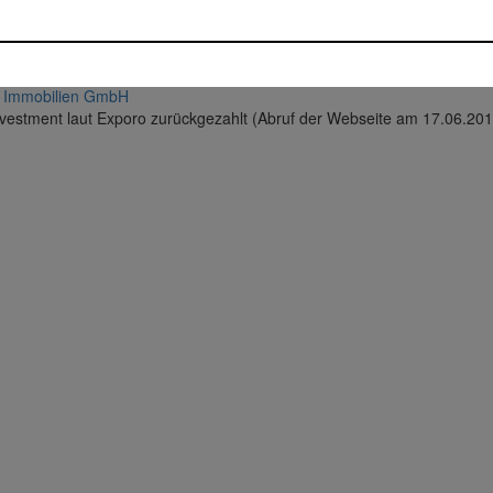
ien
ezahlt
Immobilien GmbH
vestment laut Exporo zurückgezahlt (Abruf der Webseite am 17.06.201