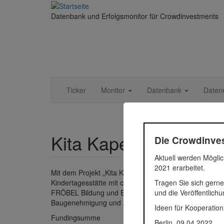
Direkt zum Inhalt
Datenbank und Erfolgsmonitor für Crowdinvestments
Ticker
Monitor
Datenbank
Daten
Kita Kapellenstraße
Die Crowdinves
Aktuell werden Möglic
2021 erarbeitet.
Mit dem Projekt „Kita Kapellenstraße“ werden bestehen
Tragen Sie sich gerne
Kindertagesstätte mit ca. 1.106 m² Mietfläche (Nutzfläc
und die Veröffentlich
FRÖBEL Bildung und Erziehung gemeinnützige GmbH Mie
Baugenehmigung und Abschluss des Mietvertrags oder d
Ideen für Kooperation
Fundingsumme
906.318
Berlin, 09.04.2022