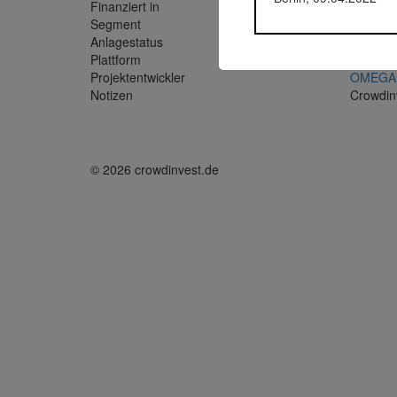
Finanziert in
2018
Segment
Immobil
Anlagestatus
Zurückg
Plattform
Exporo
Projektentwickler
OMEGA 
Notizen
Crowdin
© 2026 crowdinvest.de