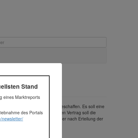
ellsten Stand
ng eines Marktreports
gesstätte mit 6 Kita Gruppen geschaffen. Es soll eine
triebnahme des Portals
 entstehen. Mit einem 25-jährigen Vertrag soll die
/newsletter/
tas). Das Projekt wird entweder nach Erteilung der