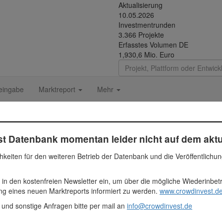
Aktualisierung
10.05.2026
Investmentrunden
3.366 Projekte
Erfasstes Volumen DE
1,930,6 Mio. Euro
eingabe
Marktreport
Mehr
t Datenbank momentan leider nicht auf dem aktu
hkeiten für den weiteren Betrieb der Datenbank und die Veröffentlichu
de Gebäude abgerissen und Baurecht für die Errichtung einer Kinderta
 in den kostenfreien Newsletter ein, um über die mögliche Wiederinbe
he) sowie insg. 5 Stellplätzen (von denen einer behindertengerecht ist)
ung eines neuen Marktreports informiert zu werden.
www.crowdinvest.de
ter der Kita werden (FRÖBEL betreibt in Deutschland mehr als 100 Ki
as Objekt nach vollständiger Fertigstellung veräußert.
 und sonstige Anfragen bitte per mail an
info@crowdinvest.de
 Euro